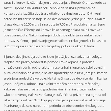
zarasli u korov i izloženi daljem propadanju, u Republičkom zavodu za
zaštitu spomenika kulture odlučeno je da se izvrši preventivna
konzervacija i zaštita dve trase otkrivenog rimskog puta. Oktriveni
ostaci via militarisa sastoje se od dve deonice, jedna je dužine 30,40 m,
druga dužine 20,50 m., a širina puta je 7,50 m. Pre pokrivanja izvršeno
je mehaničko čišćenje od korova kako samog nalaza tako i rovova s
obe strane puta. Nakon sušenja i dodatnog uklanjanja niske trave i
korova, izvršeno je pokrivanje geotekstilom. Preko geotekstila nasuto
je 20m3 šljunka srednje granulacije koji potiče sa okolnih brda.
Šljunak, debljine sloja od oko 8 cm, je pažljivo, uz nadzor arheologa,
rasplaniran preko geotekstila pomoću rovokopača, a potom su
angažovani radnici ručno, alatom rasplanirali šljunak po celoj površini
puta. Za finalno pokrivanje nalaza upotrebljena je rizla (lomljeni kamen
srednje granulacije) sive boje. Na taj način su obe deonice via militarisa
jasno uočljive u odnosu na okolni teren što dodatno skreće pažnju
kako se nalaz ne bi oštetio građevinskim ili nekim drugim radovima.
Oko pokrivenog nalaza zadržana je i učvršćena privremena ograda od
letvi debljine od oko 3cm koja je postavljena po završetku istraživanja.
Planirano je da se u narednom periodu uz obe deonice rimskog puta