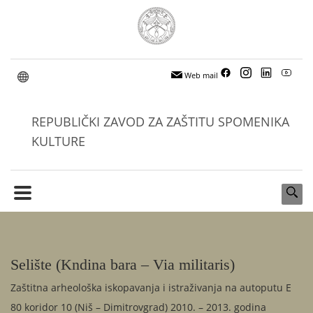
Web mail
REPUBLIČKI ZAVOD ZA ZAŠTITU SPOMENIKA
KULTURE
Selište (Kndina bara – Via militaris)
Zaštitna arheološka iskopavanja i istraživanja na autoputu E
80 koridor 10 (Niš – Dimitrovgrad) 2010. – 2013. godina