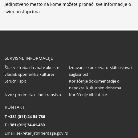
Konzervatorsko-restauratorski radovi na Altun-
jedinstveno mesto na kome možete pronaći sve informacije o
alem džamiji u Novom Pazaru
svim postupcima.
...
Poziv dopisnicima za svesku 58 časopisa
Saopštenja
...
SERVISNE INFORMACIJE
Šta sve treba da znate ako ste
Izdavanje konzervatorskih uslova i
vlasnik spomenika kulture?
saglasnosti
Stručni ispit
Korišćenje dokumentacije o
Dodela nagrada Društva konzervatora Srbije
nepokre. kulturnim dobrima
...
Izvoz predmeta u inostranstvo
Korišćenje biblioteke
KONTAKT
T +381 (011) 24-54-786
Sastanak partnera na projektu CultHeRit u
F +381 (011) 34-41-430
Pragu (Češka)
Email:
sekretarijat@heritage.gov.rs
...