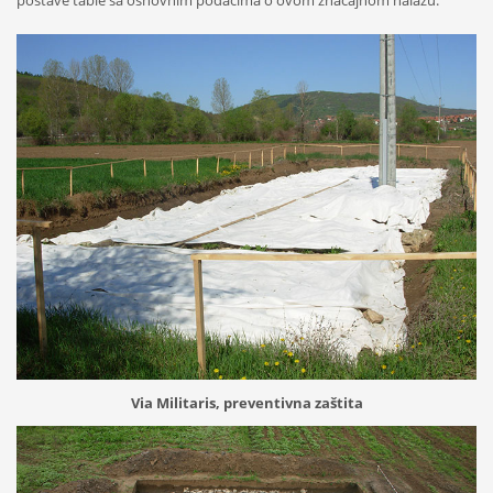
postave table sa osnovnim podacima o ovom značajnom nalazu.
Via Militaris, preventivna zaštita