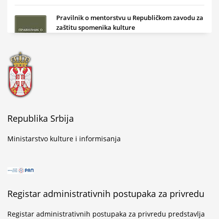
Pravilnik o mentorstvu u Republičkom zavodu za
zaštitu spomenika kulture
...
Golubački natpis u mermeru o Stefanu Kuvetu
...
Republika Srbija
Ministarstvo kulture i informisanja
Svečano obeležen završetak konzervatorsko-
restauratorskih radova na Altun-alem džamiji u
Novom Pazaru
Registar administrativnih postupaka za privredu
...
Registar administrativnih postupaka za privredu predstavlja