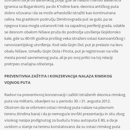
utvrđeno da je od Bačevskog polja, gde se nalazio mansio Ballanstra
(granica sa Bugarskom), pa do K'ndine bare, deonica antičkog puta
dobro očuvana i da se može arheološki istražiti kao kontinuirana
celina. Na gradskom području Dimitrovgrada put se gubi, pa se
njegova trasa mogla ustanoviti tek na zapadnoj periferiji grada, odakle
se desnom obalom Nišave pruža do podnožja uzvišenja Gojidonsko
kale, gde su 80-tih godina prošlog veka istraženi ostaci kasnoantičkog i
ranovizantijskog utvrđenja. Kod sela Gojin Dol, put je prelazio na levu
obalu Nišave. Između Gojin Dola i Pirota, put je registrovan na više
mesta pored savremenog puta, ali je po svoj prilici na toj relaciji
pretrpeo značajna oštećenja.
PREVENTIVNA ZAŠTITA I KONZERVACIJA NALAZA RIMSKOG
VOJNOG PUTA
Radovi na preventivnoj konzervaciji i zaštiti istraženih deonica rimskog
puta via militaris, obavljeni su u periodu 30. i 31. avgusta 2012.
Obzirom da se otkriveni ostaci rimskog puta nalaze na plavnom
terenu (Kndina bara) i da je nemoguće izvršiti prezentaciju in situ zbog
visokog nasipa podignutog za buduću trasu autoputa E 80, a da je
uvidom u stanje na terenu konstatovano da su ostaci rimskog puta