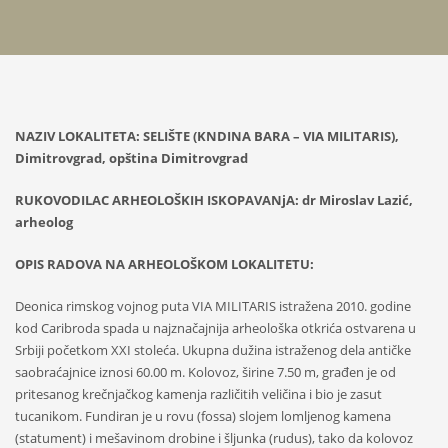
NAZIV LOKALITETA: SELIŠTE (KNDINA BARA – VIA MILITARIS),
Dimitrovgrad, opština Dimitrovgrad
RUKOVODILAC ARHEOLOŠKIH ISKOPAVANjA: dr Miroslav Lazić,
arheolog
OPIS RADOVA NA ARHEOLOŠKOM LOKALITETU:
Deonica rimskog vojnog puta VIA MILITARIS istražena 2010. godine
kod Caribroda spada u najznačajnija arheološka otkrića ostvarena u
Srbiji početkom XXI stoleća. Ukupna dužina istraženog dela antičke
saobraćajnice iznosi 60.00 m. Kolovoz, širine 7.50 m, građen je od
pritesanog krečnjačkog kamenja različitih veličina i bio je zasut
tucanikom. Fundiran je u rovu (fossa) slojem lomljenog kamena
(statument) i mešavinom drobine i šljunka (rudus), tako da kolovoz