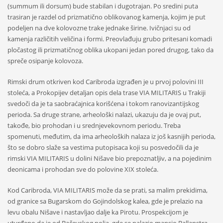
(summum ili dorsum) bude stabilan i dugotrajan. Po sredini puta
trasiran je razdel od prizmatično oblikovanog kamenja, kojim je put
podeljen na dve kolovozne trake jednake širine. Ivičnjaci su od
kamenja različitih veličina i formi. Preovlađuju grubo pritesani komadi
pločastog ili prizmatičnog oblika ukopani jedan pored drugog, tako da
spreče osipanje kolovoza.
Rimski drum otkriven kod Caribroda izgrađen je u prvoj polovini III
stoleća, a Prokopijev detaljan opis dela trase VIA MILITARIS u Trakiji
svedoči da je ta saobraćajnica korišćena i tokom ranovizantijskog
perioda. Sa druge strane, arheološki nalazi, ukazuju da je ovaj put,
takođe, bio prohodan i u srednjevekovnom periodu. Treba
spomenuti, međutim, da ima arheoloških nalaza iz još kasnijih perioda,
što se dobro slaže sa vestima putopisaca koji su posvedočili da je
rimski VIA MILITARIS u dolini Nišave bio prepoznatljiv, a na pojedinim
deonicama i prohodan sve do polovine XIX stoleća.
Kod Caribroda, VIA MILITARIS može da se prati, sa malim prekidima,
od granice sa Bugarskom do Gojindolskog kalea, gde je prelazio na
levu obalu Nišave i nastavljao dalje ka Pirotu. Prospekcijom je