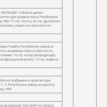
 ХИЛАНДАР. Саборна црква:
рхитектуре средњег века, Републички
1992. 71 стр. текста, 26 стр. црнобелих
м језику, индекс на српском и на
ава Тодића, Републички завод за
пска академија наука и уметности,
ртежима, 16 стр. колор репродукција,
на француском језику, 12 стр. индекса
обитна грађевина и архитектура
л. 1—7, Републички завод за заштиту
ад, 1993
EVAL BYZANTIUM: THE CRYPT AT HOSIOS