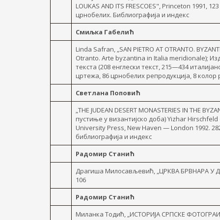
LOUKAS AND ITS FRESCOES", Princeton 1991, 123 
црнобелих. Библиографија и индекс
Смиљка Габелић
Linda Safran, „SAN PIETRO AT OTRANTO. BYZANTI
Otranto. Arte byzantina in Italia mеridionale); И
текста (208 енглески текст, 215—434 италијан
цртежа, 86 црнобелих репродукција, 8 колор
Светлана Поповић
„ТНЕ JUDEAN DESERT MONASTERIES IN THE BYZAN
пустиње y византијско доба) Yizhar Hirschfeld
University Press, New Haven — London 1992. 282
библиографија и индекс
Радомир Станић
Драгиша Милосављевић, „ЦРКВА БРВНАРА У ДУБ
106
Радомир Станић
Миланка Тодић, „ИСТОРИЈА СРПСКЕ ФОТОГРАИЈЕ