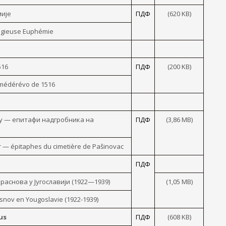
мије
ПДФ
(620 KB)
ligieuse Euphémie
516
ПДФ
(200 KB)
Smédérévo de 1516
у — епитафи надгробника на
ПДФ
(3,86 МB)
 — épitaphes du cimetière de Pašinovac
ПДФ
аснова y Југославији (1922—1939)
(1,05 МB)
asnov en Yougoslavie (1922-1939)
us
ПДФ
(608 KB)