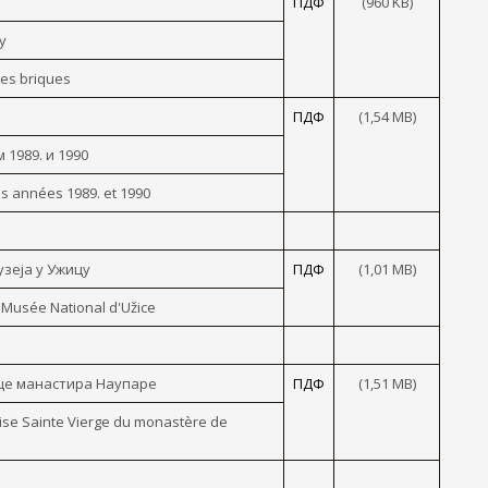
ПДФ
(960 KB)
у
des briques
ПДФ
(1,54 МB)
1989. и 1990
es années 1989. et 1990
зеја y Ужицу
ПДФ
(1,01 МB)
u Musée National d'Užice
ице манастира Наупаре
ПДФ
(1,51 МB)
ise Sainte Vierge du monastère de