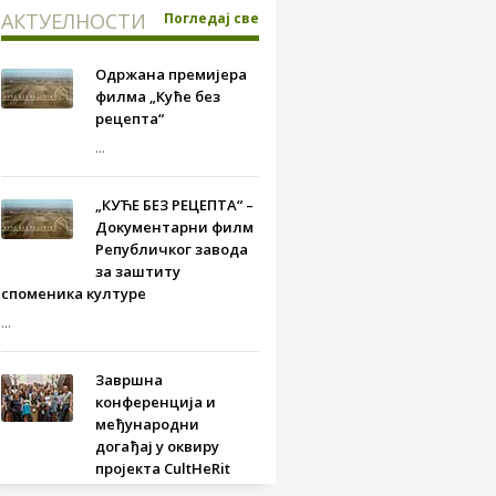
АКТУЕЛНОСТИ
Погледај све
Одржана премијера
филма „Куће без
рецепта“
...
„КУЋЕ БЕЗ РЕЦЕПТА“ –
Документарни филм
Републичког завода
за заштиту
споменика културе
...
Завршна
конференција и
међународни
догађај у оквиру
пројекта CultHeRit