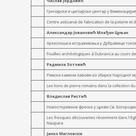
Часлав Јордовић
Грнчарски и цигларски центар y Виминацијум
Centre astisanal de fabrication de la poterie et 
Александар Јовановић Млађан Цуњак
Археолошка истраживања y Дубравици током 
Fouilles archéologiques à Dubravica au cours d
Радмила Зотовић
Римски камени лавови из збирке Народног му
Les lions de pierre romains dans la collection d
Владислав Ристић
Новооткривене фреске y цркви Св. Богород
Les fresques découvertes récemment dans l'égl
Naupara
Јанко Магловски