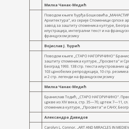
Милка Чанак-Медић
Поводом књиге Ђурђа Бошковића „МАНАСТИР
Архитектура", из серије Споменици српске а
завод за заштиту споменика културе, Београд 
илустрација, интегрални текст и на француско
француском језику
Војислав Ј. Ђурић
Поводом књиге „СТАРО НАГОРИЧИНО" Бранисл
заштиту споменика културе, „Просвета" и Ср
Београд 1993. 138 стр. текста илустрованих ц
103 црнобелих репродукција, 10 стр. резимеа 
и 2 стр. легенди на француском језику
Милка Чанак-Медић
Бранислав Тодић, „СТАРО НАГОРИЧИНО". Прв
цркве из XIV века, стр. 35—70, цртеж 7—11, с
споменика културе, „Просвета" и САНУ, Беогр
Александра Давидов
Carolyn L. Connor, „ART AND MIRACLES IN MEDI