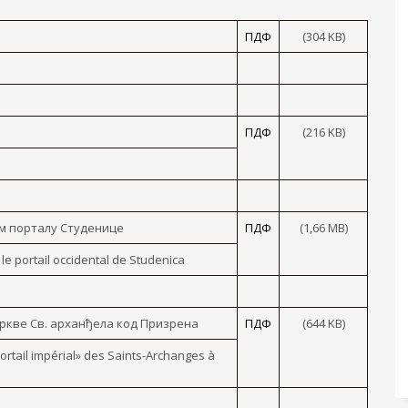
ПДФ
(304 KB)
ПДФ
(216 KB)
м порталу Студенице
ПДФ
(1,66 МB)
le portail occidental de Studenica
ркве Св. арханђела код Призрена
ПДФ
(644 KB)
tail impérial» des Saints-Archanges à