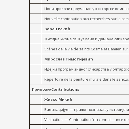
Нови прилози проучавању ктиторске композ
Nouvelle contribution aux recherches sur la comp
Зоран Ракић
Житијна икона св. Кузмана и Дамјана сликара
Scènes de la vie de saints Cosme et Damien sur
Мирослав Тимотијевић
Идејни програм зидног сликарства y олтарс
Répertoire de la peinture murale dans le sanct
Прилози/Contributions
Живко Микић
Виминацијум — прилог познавању историје 
Viminatium — Contribution à la connaissance de 