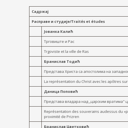
Садржај
Расправе и студије/Traités et études
Јованка Калић
Трговиште и Рас
Trgoviste et la ville de Ras
Бранислав Тодић
Представа Христа са апостолима на западно
La représentation du Christ avec les apôtres sur 
Даница Поповић
Представа владара над „царским вратима" ц
Représentation des souverains audessus du «por
proximité de Prizren
Бранислав Цветковић