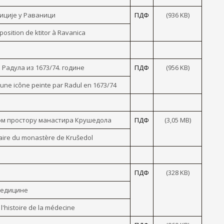
иције y Раваници
ПДФ
(936 KB)
osition de ktitor à Ravanica
 Радула из 1673/74. године
ПДФ
(956 KB)
 une icône peinte par Radul en 1673/74
ком простору манастира Крушедола
ПДФ
(3,05 МB)
uaire du monastère de Krušedol
ПДФ
(328 KB)
медицине
l'histoire de la médecine