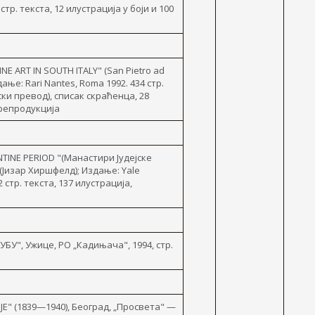
стр. текста, 12 илустрација y боји и 100
NE ART IN SOUTH ITALY" (San Pietro ad
здање: Rari Nantes, Roma 1992. 434 стр.
ски превод), списак скраћенца, 28
 репродукција
TINE РERIOD "(Манастири Јудејске
 (Јизар Хиршфелд); Издање: Yale
 стр. текста, 137 илустрација,
У", Ужице, РО „Кадињача", 1994, стр.
" (1839—1940), Београд, „Просвета" —