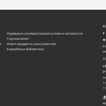
К
Издавање конзерваторских услова и сагласности
T 
Стручни испит
Ф 
м
Извоз предмета у иностранство
Em
Коришћење библиотеке
se
К
+3
pr
Ул
11
11
M