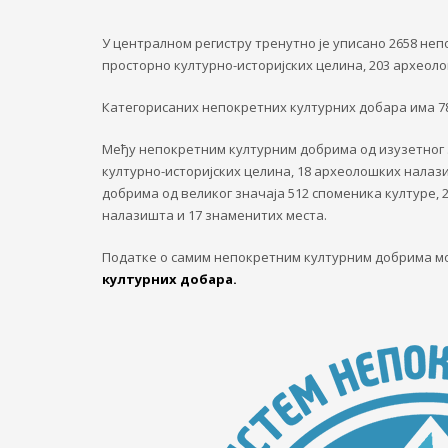
У централном регистру тренутно jе уписано 2658 неп
просторно културно-историјских целина, 203 археол
Категорисаних непокретних културних добара има 783 
Међу непокретним културним добрима од изузетног з
културно-историјских целина, 18 археолошких налаз
добрима од великог значаја 512 споменика културе, 
налазишта и 17 знаменитих места.
Податке о самим непокретним културним добрима м
културних добара.