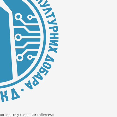
погледати у следећим табелама: