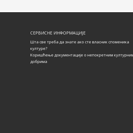
СЕРВИСНЕ ИНФОРМАЦИЈЕ
Шта све треба да знате ако сте власник споменика
културе?
Коришћење документације о непокретним културни
добрима