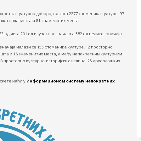
окретна културна добара, од тога 2277 споменика културе, 97
ошка налазишта и 81 знаменитих места.
од чега 201 од изузетног значаја а 582 од великог значаја.
начаја налази се 155 споменика културе, 12 просторно
ишта и 16 знаменитих места, а међу непокретним културним
28 просторно културно-историјских целина, 25 археолошких
ожете наћи у
Информационом систему непокретних