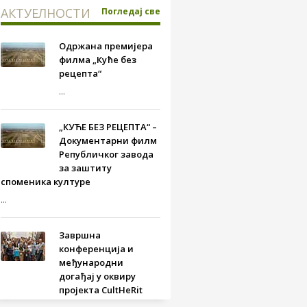
АКТУЕЛНОСТИ
Погледај све
Одржана премијера
филма „Куће без
рецепта“
...
„КУЋЕ БЕЗ РЕЦЕПТА“ –
Документарни филм
Републичког завода
за заштиту
споменика културе
...
Завршна
конференција и
међународни
догађај у оквиру
пројекта CultHeRit