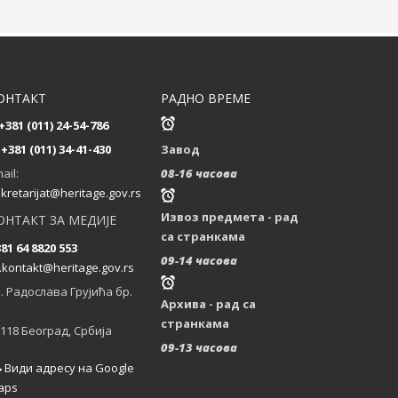
...
Састанак партнера
на пројекту CultHeRit
ОНТАКТ
РАДНО ВРЕМЕ
у Прагу (Чешка)
+381 (011) 24-54-786
...
+381 (011) 34-41-430
Завод
ail:
08-16 часова
kretarijat@heritage.gov.rs
Извоз предмета - рад
ОНТАКТ ЗА МЕДИЈЕ
са странкама
81 64 8820 553
09-14 часова
.kontakt@heritage.gov.rs
. Радослава Грујића бр.
Архива - рад са
странкама
118 Београд, Србија
09-13 часова
Види адресу на Google
aps