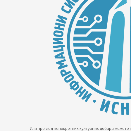
Или преглед непокретних културних добара можете 