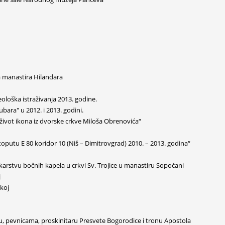
a manastira Hilandara
ološka istraživanja 2013. godine.
bara" u 2012. i 2013. godini.
život ikona iz dvorske crkve Miloša Obrenovića“
toputu E 80 koridor 10 (Niš – Dimitrovgrad) 2010. – 2013. godina“
arstvu bočnih kapela u crkvi Sv. Trojice u manastiru Sopoćani
j
koj
u, pevnicama, proskinitaru Presvete Bogorodice i tronu Apostola