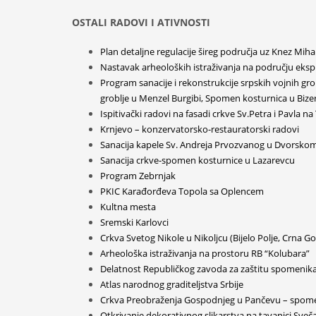
OSTALI RADOVI I ATIVNOSTI
Plan detaljne regulacije šireg područja uz Knez Mih
Nastavak arheoloških istraživanja na području eksp
Program sanacije i rekonstrukcije srpskih vojnih gro
groblje u Menzel Burgibi, Spomen kosturnica u Bizer
Ispitivački radovi na fasadi crkve Sv.Petra i Pavla n
Krnjevo – konzervatorsko-restauratorski radovi
Sanacija kapele Sv. Andreja Prvozvanog u Dvorsko
Sanacija crkve-spomen kosturnice u Lazarevcu
Program Zebrnjak
PKIC Karađorđeva Topola sa Oplencem
Kultna mesta
Sremski Karlovci
Crkva Svetog Nikole u Nikoljcu (Bijelo Polje, Crna Go
Arheološka istraživanja na prostoru RB “Kolubara”
Delatnost Republičkog zavoda za zaštitu spomenika 
Atlas narodnog graditeljstva Srbije
Crkva Preobraženja Gospodnjeg u Pančevu – spomen
Otkrivanje dekorativnog slikarstva na tavanici Sv