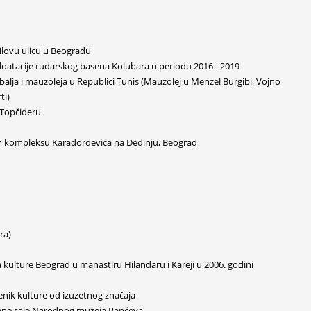
ailovu ulicu u Beogradu
loatacije rudarskog basena Kolubara u periodu 2016 - 2019
balja i mauzoleja u Republici Tunis (Mauzolej u Menzel Burgibi, Vojno
ti)
a Topčideru
m kompleksu Karađorđevića na Dedinju, Beograd
ra)
kulture Beograd u manastiru Hilandaru i Kareji u 2006. godini
ik kulture od izuzetnog značaja
ečane sale Narodnog muzeja Pančeva