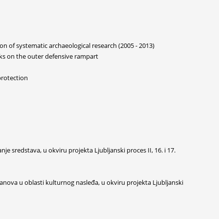
n of systematic archaeological research (2005 - 2013)
ks on the outer defensive rampart
protection
nje sredstava, u okviru projekta Ljubljanski proces II, 16. i 17.
lanova u oblasti kulturnog nasleđa, u okviru projekta Ljubljanski