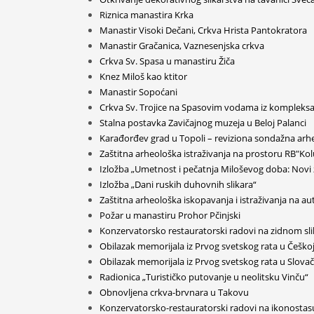
Riznica manastira Krka
Manastir Visoki Dečani, Crkva Hrista Pantokratora
Manastir Gračanica, Vaznesenjska crkva
Crkva Sv. Spasa u manastiru Žiča
Knez Miloš kao ktitor
Manastir Sopoćani
Crkva Sv. Trojice na Spasovim vodama iz kompleks
Stalna postavka Zavičajnog muzeja u Beloj Palanci
Karađorđev grad u Topoli – reviziona sondažna arhe
Zaštitna arheološka istraživanja na prostoru RB"Kolu
Izložba „Umetnost i pečatnja Miloševog doba: Novi 
Izložba „Dani ruskih duhovnih slikara“
Zaštitna arheološka iskopavanja i istraživanja na au
Požar u manastiru Prohor Pčinjski
Konzervatorsko restauratorski radovi na zidnom slik
Obilazak memorijala iz Prvog svetskog rata u Češko
Obilazak memorijala iz Prvog svetskog rata u Slovač
Radionica „Turističko putovanje u neolitsku Vinču“
Obnovljena crkva-brvnara u Takovu
Konzervatorsko-restauratorski radovi na ikonostas