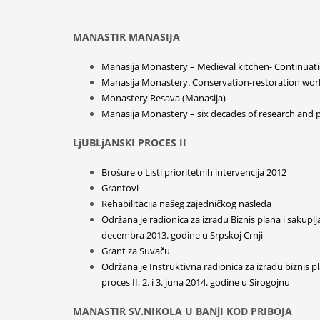
MANASTIR MANASIJA
Manasija Monastery – Medieval kitchen- Continuatio
Manasija Monastery. Conservation-restoration wor
Monastery Resava (Manasija)
Manasija Monastery – six decades of research and 
LjUBLjANSKI PROCES II
Brošure o Listi prioritetnih intervencija 2012
Grantovi
Rehabilitacija našeg zajedničkog nasleđa
Održana je radionica za izradu Biznis plana i sakuplja
decembra 2013. godine u Srpskoj Crnji
Grant za Suvaču
Održana je Instruktivna radionica za izradu biznis p
proces II, 2. i 3. juna 2014. godine u Sirogojnu
MANASTIR SV.NIKOLA U BANjI KOD PRIBOJA