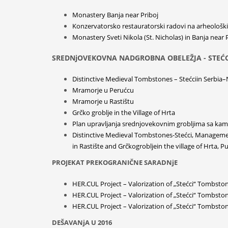
Monastery Banja near Priboj
Konzervatorsko restauratorski radovi na arheološ
Monastery Sveti Nikola (St. Nicholas) in Banja near 
SREDNjOVEKOVNA NADGROBNA OBELEŽJA - STEĆC
Distinctive Medieval Tombstones – Stećciin Serbia–
Mramorje u Perućcu
Mramorje u Rastištu
Grčko groblje in the Village of Hrta
Plan upravljanja srednjovekovnim grobljima sa ka
Distinctive Medieval Tombstones-Stećci, Managemen
in Rastište and Grčkogrobljein the village of Hrta, Pu
PROJEKAT PREKOGRANIČNE SARADNjE
HER.CUL Project – Valorization of „Stećci“ Tombston
HER.CUL Project – Valorization of „Stećci“ Tombston
HER.CUL Project – Valorization of „Stećci“ Tombston
DEŠAVANjA U 2016