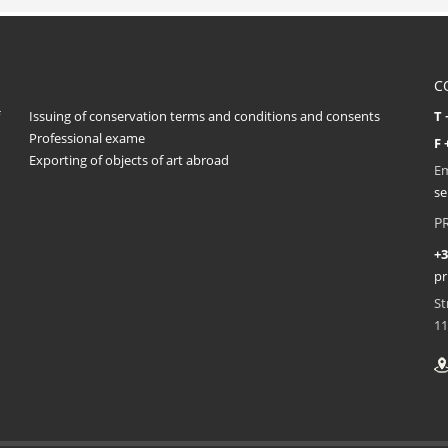
C
Issuing of conservation terms and conditions and consents
T 
Professional exame
F 
Exporting of objects of art abroad
Em
se
P
+3
pr
St
11