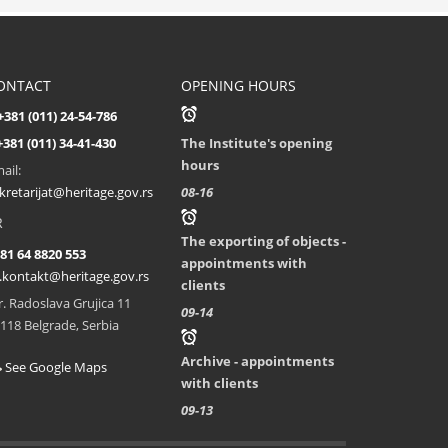
ONTACT
OPENING HOURS
+381 (011) 24-54-786
+381 (011) 34-41-430
The Institute's opening
hours
ail:
kretarijat@heritage.gov.rs
08-16
R
The exporting of objects -
81 64 8820 553
appointments with
.kontakt@heritage.gov.rs
clients
r. Radoslava Grujica 11
09-14
118 Belgrade, Serbia
Archive - appointments
See Google Maps
with clients
09-13