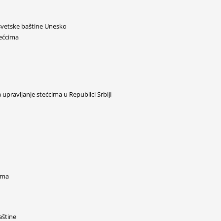
svetske baštine Unesko
tećcima
ravljanje stećcima u Republici Srbiji
ama
aštine