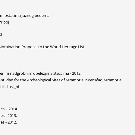
kim ostacima južnog bedema
Priboj
I
Nomination Proposal to the World Heritage List
menim nadgrobnim obeležjima stećcima - 2012.
t Plan for the Archeological Sites of Mramorje inPerućac, Mramorje
blic Insight
es – 2014.
es - 2013.
es - 2012.