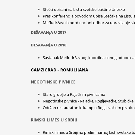
Stećci upisani na Listu svetske baštine Unesko
Pres konferencija povodom upisa Stećaka na Listu 
Međudržavni koordinacioni odbor za upravljanje s
DEŠAVANjA U 2017
DEŠAVANjA U 2018
Sastanak Međudržavnog koordinacionog odbora za up
GAMZIGRAD - ROMULIJANA
NEGOTINSKE PIVNICE
Staro groblje u Rajačkim pivnicama
Negotinske pivnice - Rajačke, Rogljevačke, Štubičke
Održan restauratorski kamp u Rogljevačkim pivnic
RIMSKI LIMES U SRBIJI
Rimski limes u Srbiji na preliminarnoj Listi svetske b