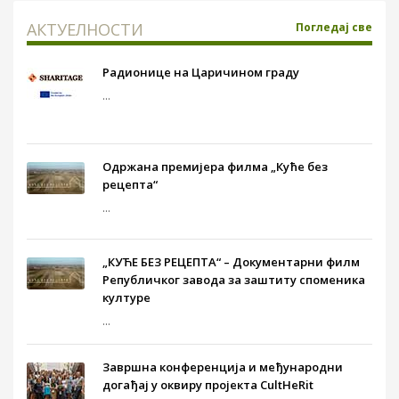
АКТУЕЛНОСТИ
Погледај све
Радионице на Царичином граду
...
Одржана премијера филма „Куће без
рецепта“
...
„КУЋЕ БЕЗ РЕЦЕПТА“ – Документарни филм
Републичког завода за заштиту споменика
културе
...
Завршна конференција и међународни
догађај у оквиру пројекта CultHeRit