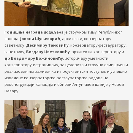
Годишња награда
додељена је стручном тиму Републичког
завода:
Јовани Шуњеварић
, архитекти, конзерватору
саветнику,
Десимиру Тановићу
, конзерватору-рестауратору,
саветнику,
Богдану Цветковићу
, архитекти, конзерватору и
др Владимиру Божиновићу
, историчару уметности,
конзерватору-истраживачу, за целовито и стручно осмишљен и
реализован истраживачки и пројектантски поступак и успешно
изведене конзерваторско-рестаураторске радове на
реконструкцији, санацији и обнови Алтун-алем џамије у Новом
Пазару.