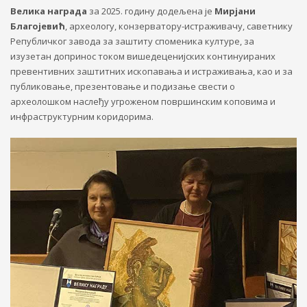
Велика награда
за 2025. годину додељена је
Мирјани
Благојевић
, археологу, конзерватору-истраживачу, саветнику
Републичког завода за заштиту споменика културе, за
изузетан допринос током вишедеценијских континуираних
превентивних заштитних ископавања и истраживања, као и за
публиковање, презентовање и подизање свести о
археолошком наслеђу угроженом површинским коповима и
инфраструктурним коридорима.