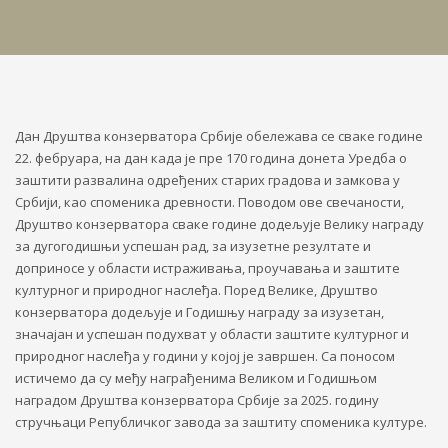
Дан Друштва конзерватора Србије обележава се сваке године
22. фебруара, на дан када је пре 170 година донета Уредба о
заштити развалина одређених старих градова и замкова у
Србији, као споменика древности. Поводом ове свечаности,
Друштво конзерватора сваке године додељује Велику награду
за дугогодишњи успешан рад, за изузетне резултате и
доприносе у области истраживања, проучавања и заштите
културног и природног наслеђа. Поред Велике, Друштво
конзерватора додељује и Годишњу награду за изузетан,
значајан и успешан подухват у области заштите културног и
природног наслеђа у години у којој је завршен. Са поносом
истичемо да су међу награђенима Великом и Годишњом
наградом Друштва конзерватора Србије за 2025. годину
стручњаци Републичког завода за заштиту споменика културе.