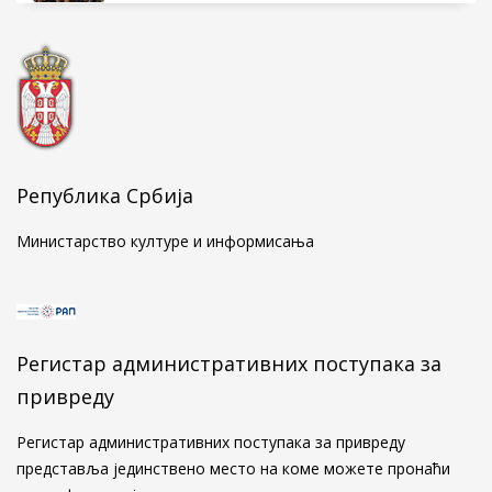
...
Правилник о менторству у Републичком
заводу за заштиту споменика културе
...
Република Србија
Министарство културе и информисања
Голубачки натпис у мермеру о Стефану
Кувету
...
Регистар административних поступака за
привреду
Свечано обележен завршетак
конзерваторско-рестаураторских радова на
Регистар административних поступака за привреду
Алтун-алем џамији у Новом Пазару
представља јединствено место на коме можете пронаћи
...