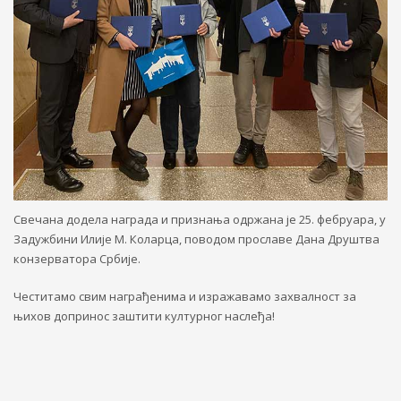
Свечана додела награда и признања одржана је 25. фебруара, у
Задужбини Илије М. Коларца, поводом прославе Дана Друштва
конзерватора Србије.
Честитамо свим награђенима и изражавамо захвалност за
њихов допринос заштити културног наслеђа!