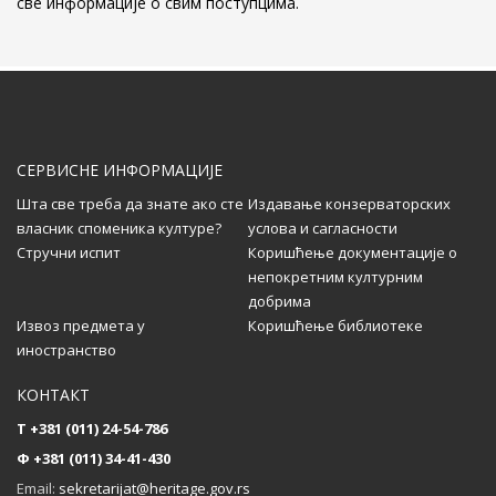
све информације о свим поступцима.
Kонзерваторско-рестаураторски радови на
Алтун-алем џамији у Новом Пазару
...
СЕРВИСНЕ ИНФОРМАЦИЈЕ
Позив дописницима за свеску 58 часописа
Саопштења
Шта све треба да знате ако сте
Издавање конзерваторских
власник споменика културе?
услова и сагласности
...
Стручни испит
Коришћење документације о
непокретним културним
добрима
Извоз предмета у
Коришћење библиотеке
Додела награда Друштва конзерватора
иностранство
Србије
КОНТАКТ
...
T +381 (011) 24-54-786
Ф +381 (011) 34-41-430
Састанак партнера на пројекту CultHeRit у
Email:
sekretarijat@heritage.gov.rs