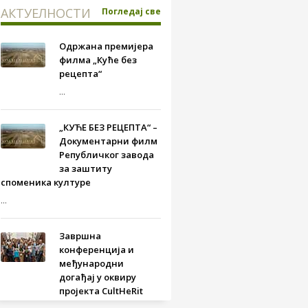
АКТУЕЛНОСТИ
Погледај све
Одржана премијера
филма „Куће без
рецепта“
...
„КУЋЕ БЕЗ РЕЦЕПТА“ –
Документарни филм
Републичког завода
за заштиту
споменика културе
...
Завршна
конференција и
међународни
догађај у оквиру
пројекта CultHeRit