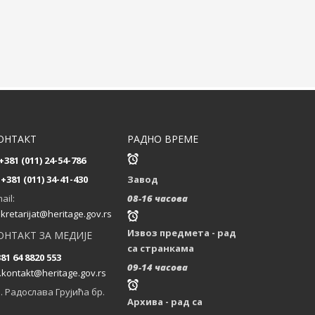
Новом Пазару
...
Kонзерваторско-
рестаураторски
радови на Алтун-
алем џамији у Новом
Пазару
...
ОНТАКТ
РАДНО ВРЕМЕ
+381 (011) 24-54-786
Позив дописницима
+381 (011) 34-41-430
Завод
за свеску 58 часописа
ail:
08-16 часова
Саопштења
kretarijat@heritage.gov.rs
...
Извоз предмета - рад
ОНТАКТ ЗА МЕДИЈЕ
са странкама
81 64 8820 553
09-14 часова
.kontakt@heritage.gov.rs
Додела награда
. Радослава Грујића бр.
Друштва
Архива - рад са
конзерватора Србије