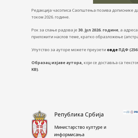
Редакција часописа Саопштења позива дописнике да с
током 2026. године.
Рок за слање радова je
30. јул 2026. године
, а aдрес
приложити наслов теме, кратко образложење (апстрак
Упутство за ауторе можете преузети
овде
ПДФ (256 
Образац изјаве аутора,
који се доставља са текст
KB)
.
Република Србија
Министарство културе и
информисања