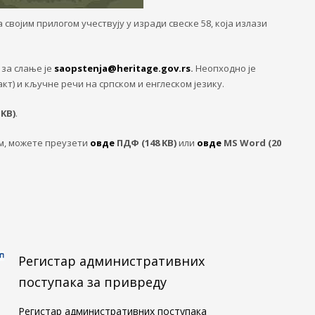
војим прилогом учествују у изради свеске 58, која излази
а за слање је
saopstenja@heritage.gov.rs
.
Неопходно је
т) и кључне речи на српском и енглеском језику.
KB)
.
ом, можете преузети
овде
ПДФ (148 KB)
или
овде
MS Word (20
Регистар административних
поступака за привреду
Регистар административних поступака