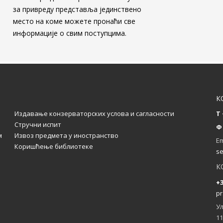
за привреду представља јединствено
место на коме можете пронаћи све
информације о свим поступцима.
К
Издавање конзерваторских услова и сагласности
T 
Стручни испит
Ф 
м
Извоз предмета у иностранство
Em
Коришћење библиотеке
se
К
+3
pr
Ул
11