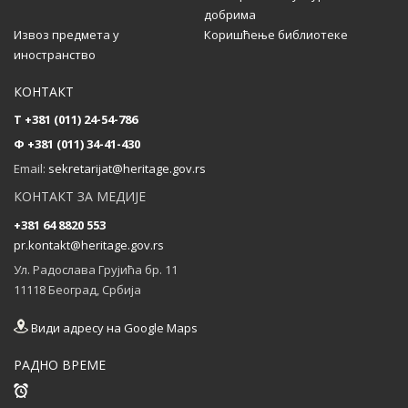
добрима
Извоз предмета у
Коришћење библиотеке
иностранство
Састанак партнера на пројекту CultHeRit у
Прагу (Чешка)
КОНТАКТ
...
T +381 (011) 24-54-786
Ф +381 (011) 34-41-430
Email:
sekretarijat@heritage.gov.rs
КОНТАКТ ЗА МЕДИЈЕ
+381 64 8820 553
pr.kontakt@heritage.gov.rs
Ул. Радослава Грујића бр. 11
11118 Београд, Србија
Види адресу на Google Maps
РАДНО ВРЕМЕ