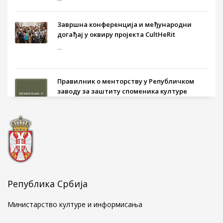
Завршна конференција и међународни
догађај у оквиру пројекта CultHeRit
...
Правилник о менторству у Републичком
заводу за заштиту споменика културе
...
Голубачки натпис у мермеру о Стефану
Кувету
...
Република Србија
Министарство културе и информисања