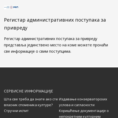
Свечано обележен завршетак
конзерваторско-рестаураторских радова на
Алтун-алем џамији у Новом Пазару
Регистар административних поступака за
...
привреду
Kонзерваторско-рестаураторски радови на
Регистар административних поступака за привреду
Алтун-алем џамији у Новом Пазару
представља јединствено место на коме можете пронаћи
...
све информације о свим поступцима.
Позив дописницима за свеску 58 часописа
Саопштења
...
СЕРВИСНЕ ИНФОРМАЦИЈЕ
Шта све треба да знате ако сте
Издавање конзерваторских
власник споменика културе?
услова и сагласности
Додела награда Друштва конзерватора
Стручни испит
Коришћење документације о
Србије
непокретним културним
...