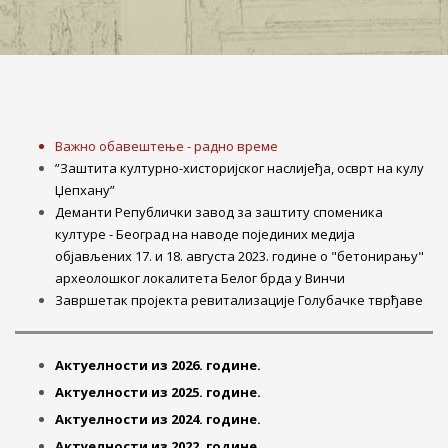
”Заштита културно-хисторијског наслијеђа, осврт на кулу
Џепхану”
Деманти Републички завод за заштиту споменика
културе - Београд на наводе појединих медија
објављених 17. и 18. августа 2023. године о "бетонирању"
археолошког локалитета Белог брда у Винчи
Завршетак пројекта ревитализације Голубачке тврђаве
Aктуелности из 2026. године.
Aктуелности из 2025. године.
Aктуелности из 2024. године.
Aктуелности из 2022. године.