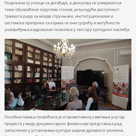
Подељени су утисци са догађаја, а дискусија се усмерила на
теме обухваћене округлим столом, укључујући доступност
тржишта рада за младе стручњаке, институционалне и
системске препреке са којима се они сусрећу и могућности
унапређења кадровских политика у сектору културног наслеђа.
Посебна пажња посвећена је и промотивној кампањи унутар
пројекта у виду документарног филма који представља рад
запослених у установама културе широм дунавског региона.