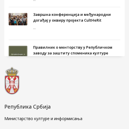
Завршна конференција и међународни
догађај у оквиру пројекта CultHeRit
...
Правилник о менторству у Републичком
заводу за заштиту споменика културе
...
Голубачки натпис у мермеру о Стефану
Кувету
...
Република Србија
Министарство културе и информисања