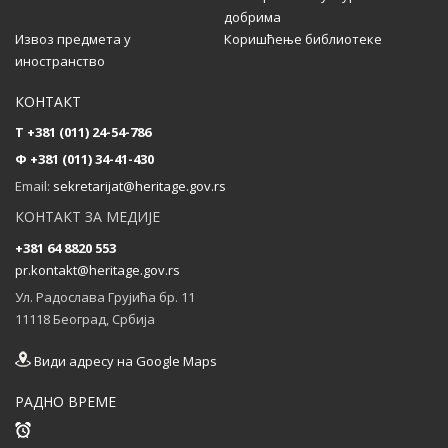
...
добрима
Извоз предмета у
Коришћење библиотеке
иностранство
Састанак партнера на пројекту CultHeRit у
Прагу (Чешка)
КОНТАКТ
...
T +381 (011) 24-54-786
Ф +381 (011) 34-41-430
Email:
sekretarijat@heritage.gov.rs
КОНТАКТ ЗА МЕДИЈЕ
+381 64 8820 553
pr.kontakt@heritage.gov.rs
Ул. Радослава Грујића бр. 11
11118 Београд, Србија
Види адресу на Google Maps
РАДНО ВРЕМЕ