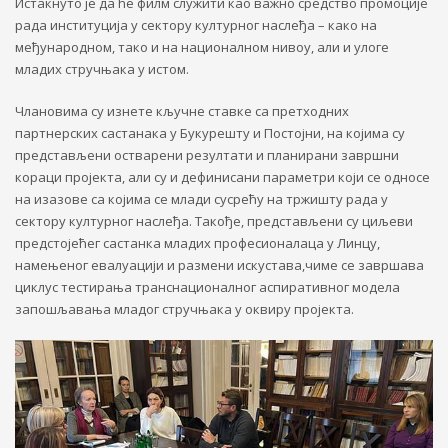
Истакнуто је да ће филм служити као важно средство промоције
рада институција у сектору културног наслеђа – како на
међународном, тако и на националном нивоу, али и улоге
младих стручњака у истом.
Члановима су изнете кључне ставке са претходних
партнерских састанака у Букурешту и Постојни, на којима су
представљени остварени резултати и планирани завршни
кораци пројекта, али су и дефинисани параметри који се односе
на изазове са којима се млади сусрећу на тржишту рада у
сектору културног наслеђа. Такође, представљени су циљеви
предстојећег састанка младих професионалаца у Линцу,
намењеног евалуацији и размени искустава,чиме се завршава
циклус тестирања транснационалног аспиративног модела
запошљавања младог стручњака у оквиру пројекта.