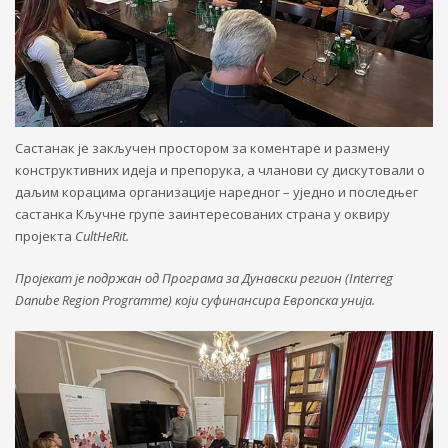
Састанак је закључен простором за коментаре и размену
конструктивних идеја и препорука, а чланови су дискутовали о
даљим корацима организације наредног – уједно и последњег
састанка Кључне групе заинтересованих страна у оквиру
пројекта
CultHeRit.
Пројекат je подржан од Програма за Дунавски регион (Interreg
Danube Region Programme) који суфинансира Европска унија.