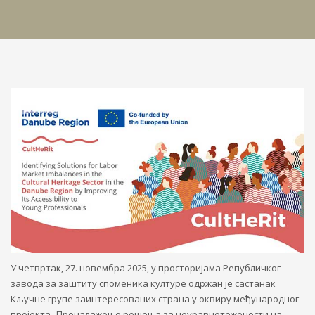
У четвртак, 27. новембра 2025, у просторијама Републичког
завода за заштиту споменика културе одржан је састанак
Кључне групе заинтересованих страна у оквиру међународног
пројекта „Проналажење решења за неуравнотежености на