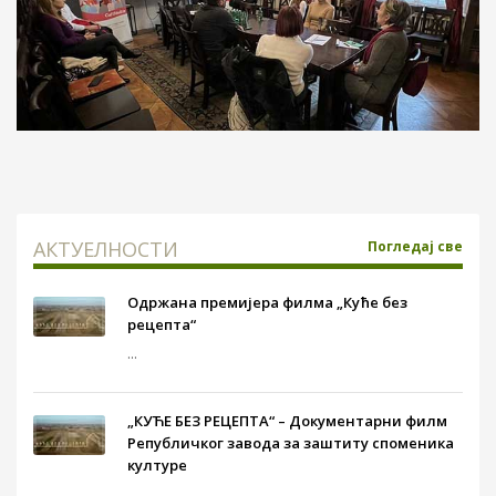
АКТУЕЛНОСТИ
Погледај све
Одржана премијера филма „Куће без
рецепта“
...
„КУЋЕ БЕЗ РЕЦЕПТА“ – Документарни филм
Републичког завода за заштиту споменика
културе
...