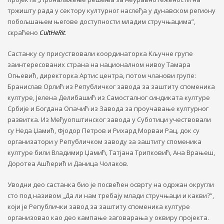
тржишту рада у сектору културног наслеђа у дунавском региону
побољшањем његове доступности младим стручњацима”,
скраћено
CultHeRit
.
Састанку су присуствовали координаторка Kључне групе
заинтересованих страна на националном нивоу Тамара
Огњевић, директорка Артис центра, потом чланови групе:
Бранислав Орлић из Републичког завода за заштиту споменика
културе, Јелена Делибашић из Самосталног синдиката културе
Србије и Богдана Опачић из Завода за проучавање културног
развитка. Из Међуопштинског завода у Суботици учествовали
су Неда Џамић, Фјодор Петров и Рихард Морваи Рац, док су
организатори у Републичком заводу за заштиту споменика
културе били Владимир Џамић, Татјана Трипковић, Ана Врањеш,
Доротеа Ашћерић и Даница Чолаков.
Уводни део састанка био је посвећен осврту на одржан округли
сто под називом „Да ли нам требају млади стручњаци и какви?”,
који је Републички завод за заштиту споменика културе
организовао као део кампање заговарања у оквиру пројекта.