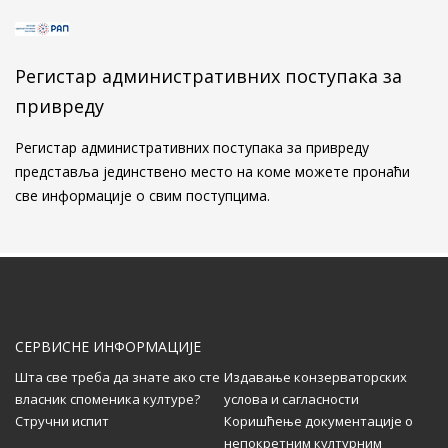
Свечано обележен завршетак
конзерваторско-рестаураторских радова на
Алтун-алем џамији у Новом Пазару
Регистар административних поступака за
...
привреду
Kонзерваторско-рестаураторски радови на
Регистар административних поступака за привреду
Алтун-алем џамији у Новом Пазару
представља јединствено место на коме можете пронаћи
...
све информације о свим поступцима.
Позив дописницима за свеску 58 часописа
Саопштења
...
СЕРВИСНЕ ИНФОРМАЦИЈЕ
Шта све треба да знате ако сте
Издавање конзерваторских
власник споменика културе?
услова и сагласности
Додела награда Друштва конзерватора
Стручни испит
Коришћење документације о
Србије
непокретним културним