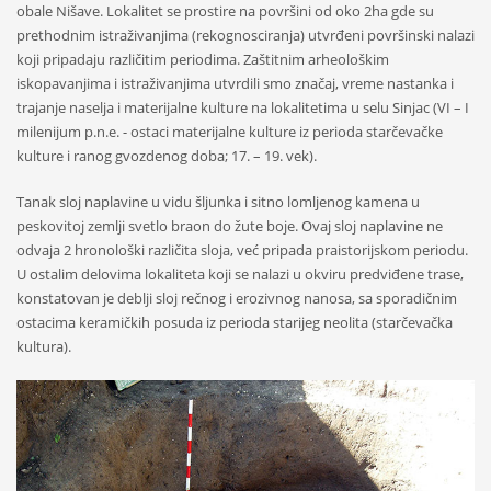
obale Nišave. Lokalitet se prostire na površini od oko 2ha gde su
prethodnim istraživanjima (rekognosciranja) utvrđeni površinski nalazi
koji pripadaju različitim periodima. Zaštitnim arheološkim
iskopavanjima i istraživanjima utvrdili smo značaj, vreme nastanka i
trajanje naselja i materijalne kulture na lokalitetima u selu Sinjac (VI – I
milenijum p.n.e. - ostaci materijalne kulture iz perioda starčevačke
kulture i ranog gvozdenog doba; 17. – 19. vek).
Tanak sloj naplavine u vidu šljunka i sitno lomljenog kamena u
peskovitoj zemlji svetlo braon do žute boje. Ovaj sloj naplavine ne
odvaja 2 hronološki različita sloja, već pripada praistorijskom periodu.
U ostalim delovima lokaliteta koji se nalazi u okviru predviđene trase,
konstatovan je deblji sloj rečnog i erozivnog nanosa, sa sporadičnim
ostacima keramičkih posuda iz perioda starijeg neolita (starčevačka
kultura).