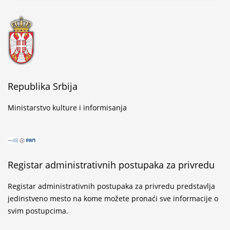
...
Golubački natpis u mermeru o Stefanu Kuvetu
...
Republika Srbija
Ministarstvo kulture i informisanja
Svečano obeležen završetak konzervatorsko-
restauratorskih radova na Altun-alem džamiji u
Novom Pazaru
Registar administrativnih postupaka za privredu
...
Registar administrativnih postupaka za privredu predstavlja
Konzervatorsko-restauratorski radovi na Altun-
jedinstveno mesto na kome možete pronaći sve informacije o
alem džamiji u Novom Pazaru
svim postupcima.
...