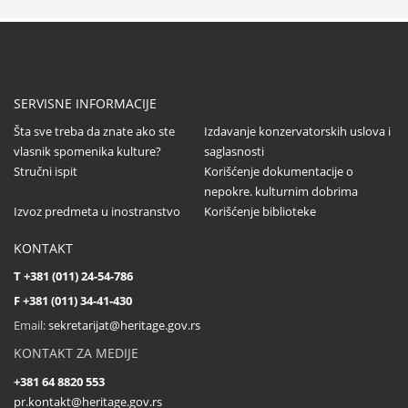
Poziv dopisnicima za svesku 58 časopisa
Saopštenja
...
SERVISNE INFORMACIJE
Šta sve treba da znate ako ste
Izdavanje konzervatorskih uslova i
vlasnik spomenika kulture?
saglasnosti
Stručni ispit
Korišćenje dokumentacije o
Dodela nagrada Društva konzervatora Srbije
nepokre. kulturnim dobrima
...
Izvoz predmeta u inostranstvo
Korišćenje biblioteke
KONTAKT
T +381 (011) 24-54-786
Sastanak partnera na projektu CultHeRit u
F +381 (011) 34-41-430
Pragu (Češka)
Email:
sekretarijat@heritage.gov.rs
...
KONTAKT ZA MEDIJE
+381 64 8820 553
pr.kontakt@heritage.gov.rs