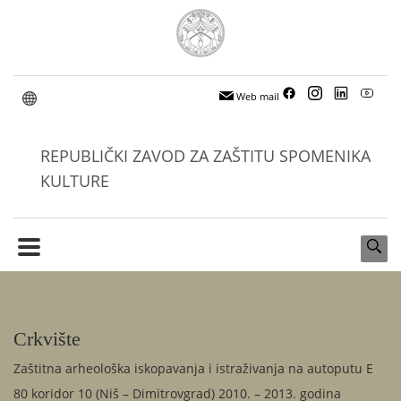
Web mail
REPUBLIČKI ZAVOD ZA ZAŠTITU SPOMENIKA
KULTURE
Crkvište
Zaštitna arheološka iskopavanja i istraživanja na autoputu E
80 koridor 10 (Niš – Dimitrovgrad) 2010. – 2013. godina