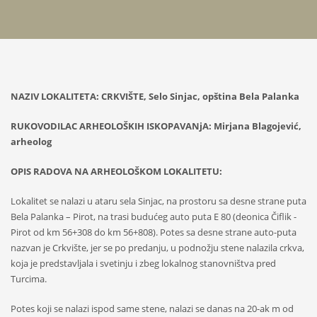
NAZIV LOKALITETA: CRKVIŠTE, Selo Sinjac, opština Bela Palanka
RUKOVODILAC ARHEOLOŠKIH ISKOPAVANjA: Mirjana Blagojević,
arheolog
OPIS RADOVA NA ARHEOLOŠKOM LOKALITETU:
Lokalitet se nalazi u ataru sela Sinjac, na prostoru sa desne strane puta
Bela Palanka – Pirot, na trasi budućeg auto puta E 80 (deonica Čiflik -
Pirot od km 56+308 do km 56+808). Potes sa desne strane auto-puta
nazvan je Crkvište, jer se po predanju, u podnožju stene nalazila crkva,
koja je predstavljala i svetinju i zbeg lokalnog stanovništva pred
Turcima.
Potes koji se nalazi ispod same stene, nalazi se danas na 20-ak m od