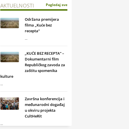
AKTUELNOSTI
Pogledaj sve
Održana premijera
filma „Kuće bez
recepta“
...
„KUĆE BEZ RECEPTA“ –
Dokumentarni film
Republičkog zavoda za
zaštitu spomenika
kulture
...
Završna konferencija i
međunarodni događaj
u okviru projekta
CultHeRit
...