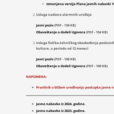
Izmenjena verzija Plana javnih nabavki 
Usluga nadzora alarmnih uređaja
Javni poziv
(PDF - 136 KB)
Obaveštenje o dodeli Ugovora
(PDF - 104 KB)
Usluga fizičko-tehničkog obezbeđenja poslovni
kulture, u periodu od 12 meseci
Javni poziv
(PDF - 108 KB)
Obaveštenje o dodeli Ugovora
(PDF - 100 KB)
NAPOMENA:
Pravilnik o bližem uređivanju postupka javne n
Javne nabavke iz 2024. godine.
Javne nabavke iz 2023. godine.