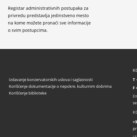
Registar administrativnih postupaka za
privredu predstavlja jedinstveno mesto
na kome možete pronaći sve informacije
o svim postupcima.
K
Izdavanje konzervatorskih uslova i saglasnosti
T 
Korišćenje dokumentacije o nepokre. kulturnim dobrima
F 
Korišćenje biblioteke
Em
se
K
+3
pr
Ul