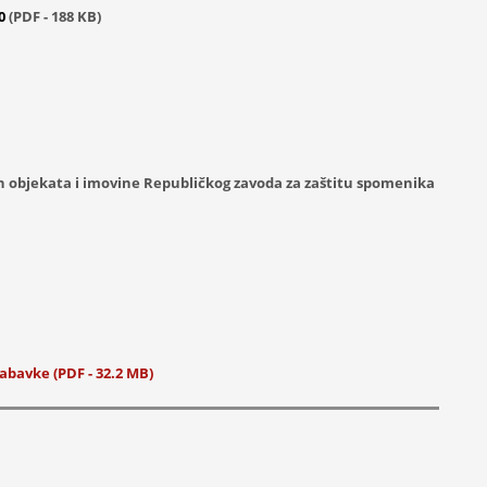
10
(PDF - 188 KB)
h objekata i imovine Republičkog zavoda za zaštitu spomenika
abavke (PDF - 32.2 MB)