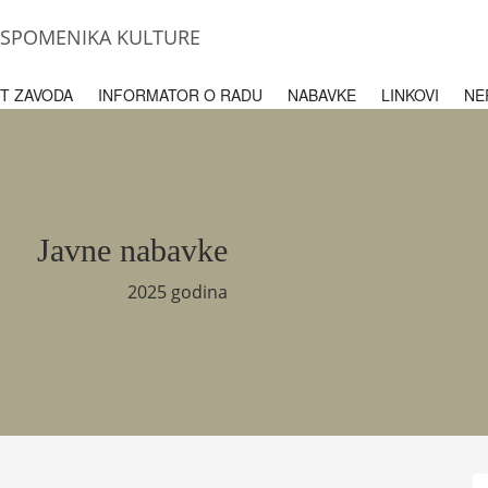
U SPOMENIKA KULTURE
T ZAVODA
INFORMATOR O RADU
NABAVKE
LINKOVI
NE
Javne nabavke
2025 godina