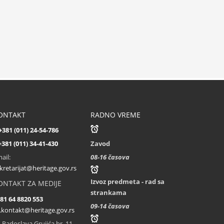
Sastanak partnera na
projektu CultHeRit u
Pragu (Češka)
...
ONTAKT
RADNO VREME
+381 (011) 24-54-786
+381 (011) 34-41-430
Zavod
ail:
08-16 časova
kretarijat@heritage.gov.rs
Izvoz predmeta - rad sa
ONTAKT ZA MEDIJE
strankama
81 64 8820 553
09-14 časova
.kontakt@heritage.gov.rs
. Radoslava Grujića br. 11