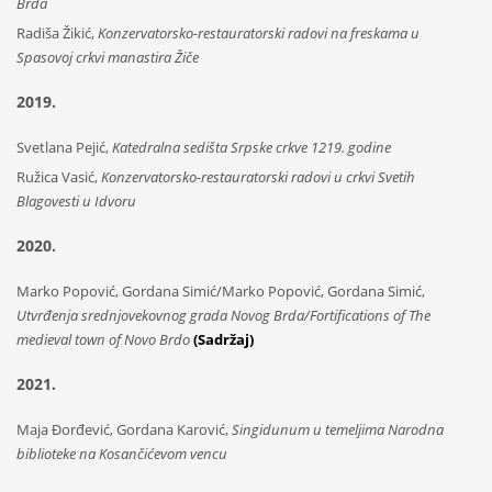
Brda
Radiša Žikić,
Konzervatorsko-restauratorski radovi na freskama u
Spasovoj crkvi manastira Žiče
2019.
Svetlana Pejić,
Katedralna sedišta Srpske crkve 1219. godine
Ružica Vasić,
Konzervatorsko-restauratorski radovi u crkvi Svetih
Blagovesti u Idvoru
2020.
Marko Popović, Gordana Simić/Marko Popović, Gordana Simić,
Utvrđenja srednjovekovnog grada Novog Brda/Fortifications of The
medieval town of Novo Brdo
(Sadržaj)
2021.
Maja Đorđević, Gordana Karović,
Singidunum u temeljima Narodna
biblioteke na Kosančićevom vencu