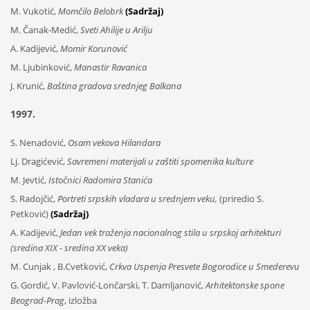
M. Vukotić,
Momčilo Belobrk
(Sadržaj)
M. Čanak-Medić,
Sveti Ahilije u Arilju
A. Kadijević,
Momir Korunović
M. Ljubinković,
Manastir Ravanica
J. Krunić,
Baština gradova srednjeg Balkana
1997.
S. Nenadović,
Osam vekova Hilandara
Lj. Dragićević,
Savremeni materijali u zaštiti spomenika kulture
M. Jevtić,
Istočnici Radomira Stanića
S. Radojčić,
Portreti srpskih vladara u srednjem veku
,
(priredio S.
Petković)
(Sadržaj)
A. Kadijević,
Jedan vek traženja nacionalnog stila u srpskoj arhitekturi
(sredina XIX - sredina XX veka)
M. Cunjak , B.Cvetković,
Crkva Uspenja Presvete Bogorodice u Smederevu
G. Gordić, V. Pavlović-Lončarski, T. Damljanović,
Arhitektonske spone
Beograd-Prag
, izložba