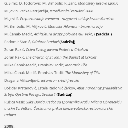
G. Simić, D. Todorović, M. Brmbolić, R. Zarić,
Monastery Resava (2007)
M. Jovin, Pećka Patrijaršija,
Istraživanja i rezultati 2006
M. Jevtić,
Prepoznavanje vremena - razgovori sa Vojislavom Koraćem
M. Brmbolić, M. Miljković,
Manastir Hilandar - brave i oružja
M. Čanak- Medić,
Arhitektura druge polovine XIII veka, I
(Sadržaj)
Radomir Stanić,
Odabrani radovi
(Sadržaj)
Zoran Rakić,
Crkva Svetog Jovana Preteče u Crkolezu
Zoran Rakić,
The Church of St. John the Baptist at Crkolez
Milka Čanak-Medić, Branislav Todić,
Manastir Žiča
Milka Čanak-Medić, Branislav Todić,
The Monastery of Žiča
Dragana Milisavljević,
Jošanica – crteži fresaka
Božidar Krstanović, Estela Radonjić Živkov,
Atlas narodnog graditeljstva
Srbije, Opština Požega, Sveska 1
(Sadržaj)
Ružica Vasić,
Slike Đorđa Krstića sa spomenika Kralju Milanu Obrenoviću
u crkvi Sv. Petke u Ćurlinama, prikaz konzervatorsko restauratorskih
radova
2008.