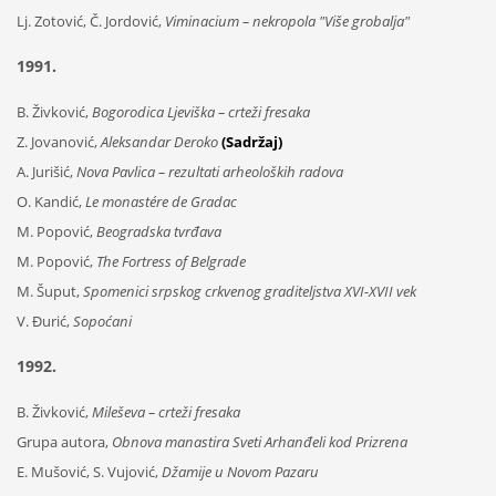
Lj. Zotović, Č. Jordović,
Viminacium – nekropola "Više grobalja"
1991.
B. Živković,
Bogorodica Ljeviška – crteži fresaka
Z. Jovanović,
Aleksandar Deroko
(Sadržaj)
A. Jurišić,
Nova Pavlica – rezultati arheoloških radova
O. Kandić,
Le monastére de Gradac
M. Popović,
Beogradska tvrđava
M. Popović,
The Fortress of Belgrade
M. Šuput,
Spomenici srpskog crkvenog graditeljstva XVI-XVII vek
V. Đurić,
Sopoćani
1992.
B. Živković,
Mileševa – crteži fresaka
Grupa autora,
Obnova manastira Sveti Arhanđeli kod Prizrena
E. Mušović, S. Vujović,
Džamije u Novom Pazaru