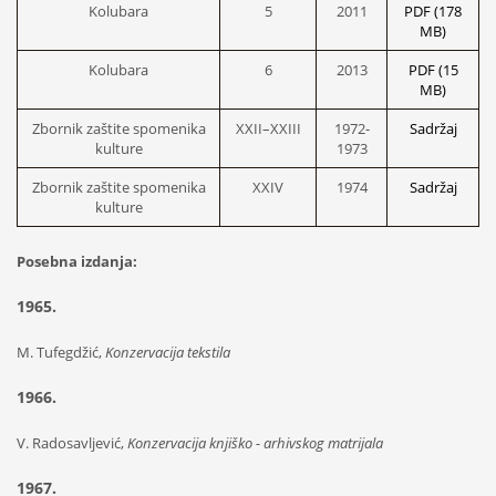
Kolubara
5
2011
PDF (178
MB)
Kolubara
6
2013
PDF (15
MB)
Zbornik zaštite spomenika
XXII–XXIII
1972-
Sadržaj
kulture
1973
Zbornik zaštite spomenika
XXIV
1974
Sadržaj
kulture
Posebna izdanja:
1965.
M. Tufegdžić,
Konzervacija tekstila
1966.
V. Radosavljević,
Konzervacija knjiško - arhivskog matrijala
1967.