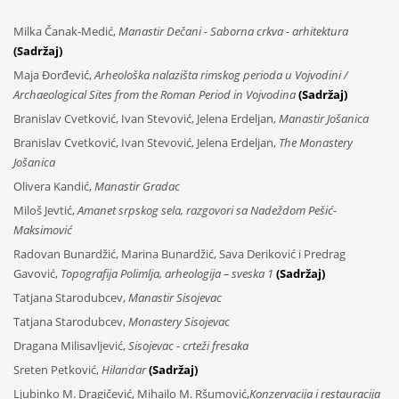
Milka Čanak-Medić,
Manastir Dečani - Saborna crkva - arhitektura
(Sadržaj)
Maja Đorđević,
Arheološka nalazišta rimskog perioda u Vojvodini /
Archaeological Sites from the Roman Period in Vojvodina
(Sadržaj)
Branislav Cvetković, Ivan Stevović, Jelena Erdeljan,
Manastir Jošanica
Branislav Cvetković, Ivan Stevović, Jelena Erdeljan,
The Monastery
Jošanica
Olivera Kandić,
Manastir Gradac
Miloš Jevtić,
Amanet srpskog sela, razgovori sa Nadeždom Pešić-
Maksimović
Radovan Bunardžić, Marina Bunardžić, Sava Deriković i Predrag
Gavović,
Topografija Polimlja, arheologija – sveska 1
(Sadržaj)
Tatjana Starodubcev,
Manastir Sisojevac
Tatjana Starodubcev,
Monastery Sisojevac
Dragana Milisavljević,
Sisojevac - crteži fresaka
Sreten Petković,
Hilandar
(Sadržaj)
Ljubinko M. Dragičević, Mihailo M. Ršumović,
Konzervacija i restauracija