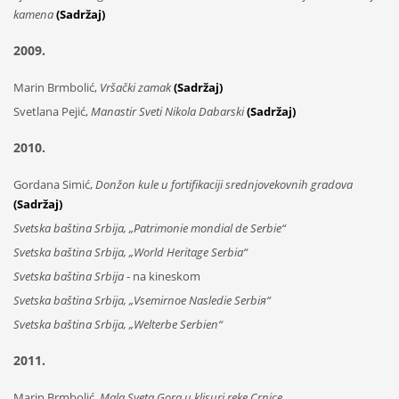
kamena
(Sadržaj)
2009.
Marin Brmbolić,
Vršački zamak
(Sadržaj)
Svetlana Pejić,
Manastir Sveti Nikola Dabarski
(Sadržaj)
2010.
Gordana Simić,
Donžon kule u fortifikaciji srednjovekovnih gradova
(Sadržaj)
Svetska baština Srbija, „Patrimonie mondial de Serbie“
Svetska baština Srbija, „World Heritage Serbia“
Svetska baština Srbija
- na kineskom
Svetska baština Srbija, „Vsemirnoe Nasledie Serbiя“
Svetska baština Srbija, „Welterbe Serbien“
2011.
Marin Brmbolić,
Mala Sveta Gora u klisuri reke Crnice