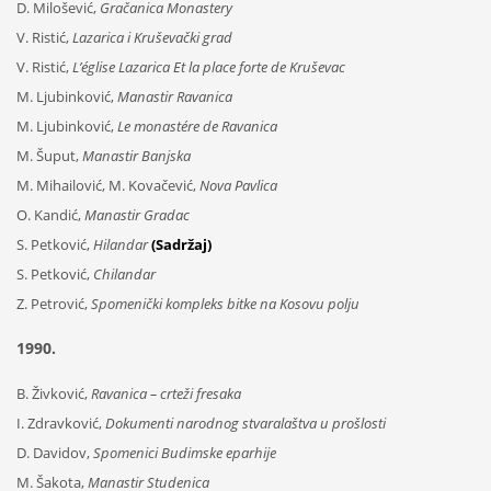
D. Milošević,
Gračanica Monastery
V. Ristić,
Lazarica i Kruševački grad
V. Ristić,
L’église Lazarica Et la place forte de Kruševac
M. Ljubinković,
Manastir Ravanica
M. Ljubinković,
Le monastére de Ravanica
M. Šuput,
Manastir Banjska
M. Mihailović, M. Kovačević,
Nova Pavlica
O. Kandić,
Manastir Gradac
S. Petković,
Hilandar
(Sadržaj)
S. Petković,
Chilandar
Z. Petrović,
Spomenički kompleks bitke na Kosovu polju
1990.
B. Živković,
Ravanica – crteži fresaka
I. Zdravković,
Dokumenti narodnog stvaralaštva u prošlosti
D. Davidov,
Spomenici Budimske eparhije
M. Šakota,
Manastir Studenica