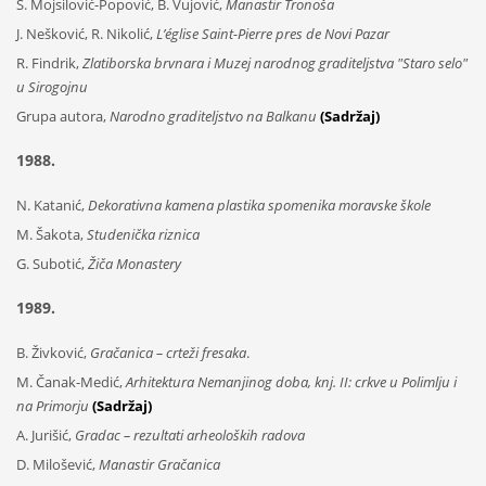
S. Mojsilović-Popović, B. Vujović,
Manastir Tronoša
J. Nešković, R. Nikolić,
L’église Saint-Pierre pres de Novi Pazar
R. Findrik,
Zlatiborska brvnara i Muzej narodnog graditeljstva "Staro selo"
u Sirogojnu
Grupa autora,
Narodno graditeljstvo na Balkanu
(Sadržaj)
1988.
N. Katanić,
Dekorativna kamena plastika spomenika moravske škole
M. Šakota,
Studenička riznica
G. Subotić,
Žiča Monastery
1989.
B. Živković,
Gračanica – crteži fresaka
.
M. Čanak-Medić,
Arhitektura Nemanjinog doba, knj. II: crkve u Polimlju i
na Primorju
(Sadržaj)
A. Jurišić,
Gradac – rezultati arheoloških radova
D. Milošević,
Manastir Gračanica