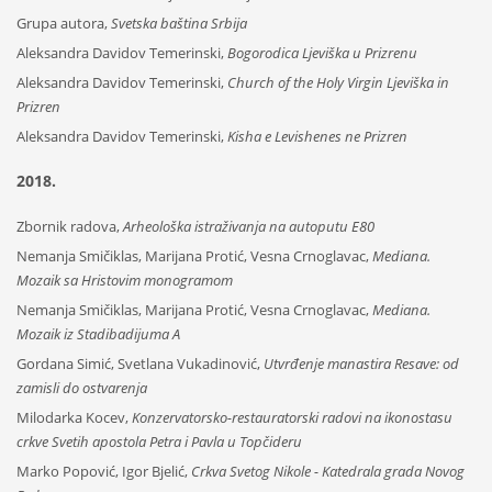
Grupa autora,
Svetska baština Srbija
Aleksandra Davidov Temerinski,
Bogorodica Ljeviška u Prizrenu
Aleksandra Davidov Temerinski,
Church of the Holy Virgin Ljeviška in
Prizren
Aleksandra Davidov Temerinski,
Kisha e Levishenes ne Prizren
2018.
Zbornik radova,
Arheološka istraživanja na autoputu E80
Nemanja Smičiklas, Marijana Protić, Vesna Crnoglavac,
Mediana.
Mozaik sa Hristovim monogramom
Nemanja Smičiklas, Marijana Protić, Vesna Crnoglavac,
Mediana.
Mozaik iz Stadibadijuma A
Gordana Simić, Svetlana Vukadinović,
Utvrđenje manastira Resave: od
zamisli do ostvarenja
Milodarka Kocev,
Konzervatorsko-restauratorski radovi na ikonostasu
crkve Svetih apostola Petra i Pavla u Topčideru
Marko Popović, Igor Bjelić,
Crkva Svetog Nikole - Katedrala grada Novog