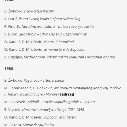
B. Živković,
Žiča – crteži fresaka
V. Đurić,
Ikona Svetog kralja Stefana Dečanskog
R. Findrik,
Narodna arhitektura – putevi čuvanja i zaštite
S. Đurić,
Ljubostinja – crkva Uspenja Bogorodičinog
O. Kandić, D. Milošević,
Manastir Sopoćani
O. Kandić, D. Milošević
, Le monastere de Sopoćani
V. Brguljan,
Međunarodni sistem zaštite kulturnih i prirodnih dobara
1986.
B. Živković,
Poganovo – crteži fresaka
M. Čanak-Medić, Đ. Bošković,
Arhitektura Nemanjinog doba, knj. I: crkve
u Toplici i dolinama Ibra i Morave
(Sadržaj)
M. Sokolović,
Zejtinlik – srpsko vojničko groblje u Solunu
B. Vujović,
Umetnost obnovljene Srbije 1791-1848
O. Kandić, D. Milošević,
Sopoćani Monastery
M. Šakota,
Manastir Studenica