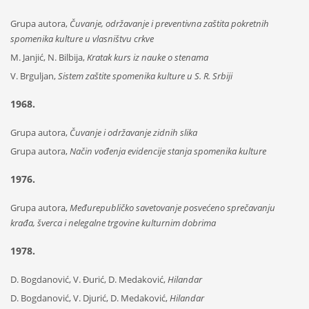
Grupa autora,
Čuvanje, održavanje i preventivna zaštita pokretnih
spomenika kulture u vlasništvu crkve
M. Janjić, N. Bilbija,
Kratak kurs iz nauke o stenama
V. Brguljan,
Sistem zaštite spomenika kulture u S. R. Srbiji
1968.
Grupa autora,
Čuvanje i održavanje zidnih slika
Grupa autora,
Način vođenja evidencije stanja spomenika kulture
1976.
Grupa autora,
Međurepubličko savetovanje posvećeno sprečavanju
krađa, šverca i nelegalne trgovine kulturnim dobrima
1978.
D. Bogdanović, V. Đurić, D. Medaković,
Hilandar
D. Bogdanović, V. Djurić, D. Medaković,
Hilandar