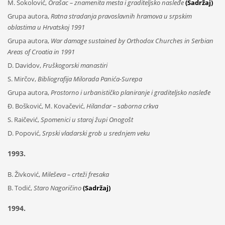
M. Sokolović,
Orašac – znamenita mesta i graditeljsko nasleđe
(Sadržaj)
Grupa autora,
Ratna stradanja pravoslavnih hramova u srpskim
oblastima u Hrvatskoj 1991
Grupa autora,
War damage sustained by Orthodox Churches in Serbian
Areas of Croatia in 1991
D. Davidov,
Fruškogorski manastiri
S. Mirčov,
Bibliografija Milorada Panića-Surepa
Grupa autora,
Prostorno i urbanističko planiranje i graditeljsko nasleđe
Đ. Bošković, M. Kovačević,
Hilandar – saborna crkva
S. Raičević,
Spomenici u staroj župi Onogošt
D. Popović,
Srpski vladarski grob u srednjem veku
1993.
B. Živković,
Mileševa – crteži fresaka
B. Todić,
Staro Nagoričino
(Sadržaj)
1994.