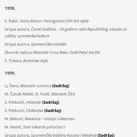
1998.
S. Rakić,
Ikone Bosne i Hercegovine (XVI-XIX vijek)
Grupa autora,
Čuvari baštine – 50 godina rada Republičkog zavoda za
zaštitu spomenika kulture
Grupa autora,
Spomeničko nasleđe
Zbornik radova
Manastir Crna Reka i Sveti Petar Koriški
S. Toševa,
Branislav Kojić
1999.
Lj. Ševo,
Manastir Lomnica
(Sadržaj)
M. Čanak-Medić, B. Todić,
Manastir Žiča
S. Petković,
Hilandar
(Sadržaj)
S. Petković,
Chilandar
(Sadržaj)
M. Belović,
Ravanica – istorija i slikarstvo
M. Medić,
Stari slikarski priručnici I
Grupa autora,
Spomenička baština Kosova i Metohije
(Sadržaj)