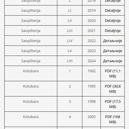
Saopštenja
L
2018
Detaljnije
Saopštenja
LI
2019
Detaljnije
Saopštenja
LII
2020
Detaljnije
Saopštenja
LIII
2021
Detaljnije
Saopštenja
LIV
2022
Детаљније
Saopštenja
LV
2023
Детаљније
Saopštenja
LVI
2024
Детаљније
Kolubara
1
1992
PDF (11,1
MB)
Kolubara
2
1995
PDF (30,8
MB)
Kolubara
3
1998
PDF (17,5
MB)
Kolubara
4
2005
PDF (168
MB)