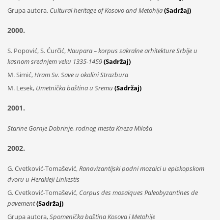
Grupa autora,
Cultural heritage of Kosovo and Metohija
(Sadržaj)
2000.
S. Popović, S. Ćurčić,
Naupara – korpus sakralne arhitekture Srbije u
kasnom srednjem veku 1335-1459
(Sadržaj)
M. Simić,
Hram Sv. Save u okolini Strazbura
M. Lesek,
Umetnička baština u Sremu
(Sadržaj)
2001.
Starine Gornje Dobrinje, rodnog mesta Kneza Miloša
2002.
G. Cvetković-Tomašević,
Ranovizantijski podni mozaici u episkopskom
dvoru u Herakleji Linkestis
G. Cvetković-Tomašević,
Corpus des mosaiques Paleobyzantines de
pavement
(Sadržaj)
Grupa autora,
Spomenička baština Kosova i Metohije