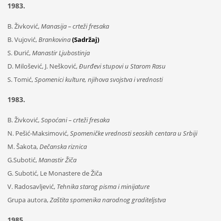
1983.
B. Živković,
Manasija – crteži fresaka
B. Vujović,
Brankovina
(Sadržaj)
S. Đurić,
Manastir Ljubostinja
D. Milošević, J. Nešković,
Đurđevi stupovi u Starom Rasu
S. Tomić,
Spomenici kulture, njihova svojstva i vrednosti
1983.
B. Živković,
Sopoćani – crteži fresaka
N. Pešić-Maksimović,
Spomeničke vrednosti seoskih centara u Srbiji
M. Šakota,
Dečanska riznica
G.Subotić,
Manastir Žiča
G. Subotić, Le Monastere de Žiča
V. Radosavljević,
Tehnika starog pisma i minijature
Grupa autora,
Zaštita spomenika narodnog graditeljstva
1985.