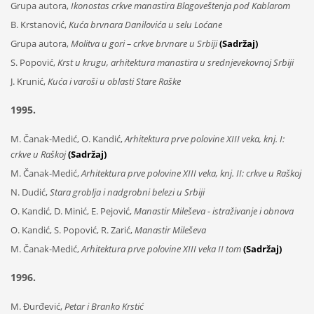
Grupa autora,
Ikonostas crkve manastira Blagoveštenja pod Kablarom
B. Krstanović,
Kuća brvnara Danilovića u selu Loćane
Grupa autora,
Molitva u gori – crkve brvnare u Srbiji
(Sadržaj)
S. Popović,
Krst u krugu, arhitektura manastira u srednjevekovnoj Srbiji
J. Krunić,
Kuća i varoši u oblasti Stare Raške
1995.
M. Čanak-Medić, O. Kandić,
Arhitektura prve polovine XIII veka, knj. I:
crkve u Raškoj
(Sadržaj)
M. Čanak-Medić,
Arhitektura prve polovine XIII veka, knj. II: crkve u Raškoj
N. Dudić,
Stara groblja i nadgrobni belezi u Srbiji
O. Kandić, D. Minić, E. Pejović,
Manastir Mileševa - istraživanje i obnova
O. Kandić, S. Popović, R. Zarić,
Manastir Mileševa
M. Čanak-Medić,
Arhitektura prve polovine XIII veka II tom
(Sadržaj)
1996.
M. Đurđević,
Petar i Branko Krstić