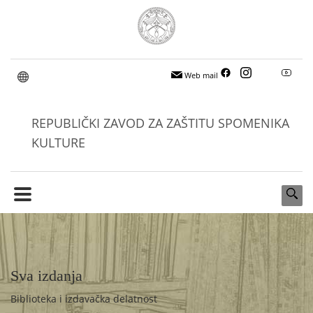
Web mail
REPUBLIČKI ZAVOD ZA ZAŠTITU SPOMENIKA
KULTURE
Sva izdanja
Biblioteka i izdavačka delatnost