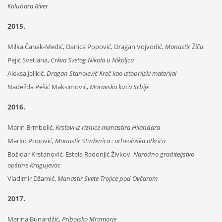
Kolubara River
2015.
Milka Čanak-Medić, Danica Popović, Dragan Vojvodić,
Manastir Žiča
Pejić Svetlana,
Crkva Svetog Nikola u Nikoljcu
Aleksa Jelikić,
Dragan Stanojević Kreč kao istoprijski materijal
Nadežda Pešić Maksimović,
Moravska kuća Srbije
2016.
Marin Brmbolić,
Krstovi iz riznice manastira Hilandara
Marko Popović,
Manastir Studenica : arheološka otkrića
Božidar Krstanović, Estela Radonjić Živkov,
Narodno graditeljstvo
opštine Kragujevac
Vladimir Džamić,
Manastir Svete Trojice pod Ovčarom
2017.
Marina Bunardžić,
Pribojsko Mramorje