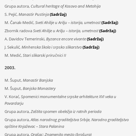
Grupa autora,
Cultural heritage of Kosovo and Metohija
S. Pejić,
Manastir Pustinja
(Sadržaj)
M. Čanak-Medić,
Sveti Ahilije u Arilju – istorija, umetnost
(Sadržaj)
Zbornik radova
Sveti Ahilije u Arilju – istorija, umetnost
(Sadržaj)
A. Davidov Temerinski,
Byzance encore vivante
(Sadržaj)
J. Sekulić
, Minhenska škola i srpsko slikarstvo
(Sadržaj)
M. Medić,
Stari slikarski priručnici II
2003.
M. Šuput,
Manastir Banjska
M. Šuput,
Banjska Monastery
V. Korać,
Spomenici monumentalne srpske arhitekture XVI veka u
Povardarju
Grupa autora,
Zaštita spomen obeležja iz ratnih perioda
Grupa autora,
Atlas narodnog graditeljstva Srbije, Narodno graditeljstvo
opštine Knjaževac – Stara Palanina
Grupa autora,
Orašac: Znamenito mesto (brošura)