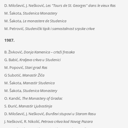
D. Milošević, J. Nešković,
Les "Tours de St. Georges" dans le vieux Ras
M. Šakota,
Studenica Monastery
M. Šakota,
Le monastere de Studenica
M. Petrović,
Studenički tipik i samostalnost srpske crkve
1987.
B. Živković,
Donja Kamenica – crteži fresaka
G. Babić,
Kraljeva crkva u Studenici
M. Popović,
Stari grad Ras
G Subotić,
Manastir Žiča
M. Šakota,
Manastir Studenica
M. Šakota,
Studenica Monastery
O. Kandić,
The Monastery of Gradac
S. Đurić,
Manastir Ljubostinja
D. Milošević, J. Nešković,
Đurđevi stupovi u Starom Rasu
J. Nešković, R. Nikolić,
Petrova crkva kod Novog Pazara