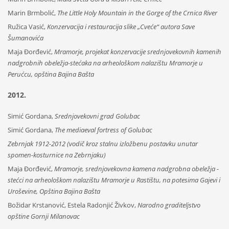
Marin Brmbolić,
The Little Holy Mountain in the Gorge of the Crnica River
Ružica Vasić,
Konzervacija i restauracija slike „Cveće“ autora Save
Šumanovića
Maja Đorđević,
Mramorje, projekat konzervacije srednjovekovnih kamenih
nadgrobnih obeležja-stećaka na arheološkom nalazištu Mramorje u
Perućcu, opština Bajina Bašta
2012.
Simić Gordana,
Srednjovekovni grad Golubac
Simić Gordana,
The mediaeval fortress of Golubac
Zebrnjak 1912-2012 (vodič kroz stalnu izložbenu postavku unutar
spomen-kosturnice na Zebrnjaku)
Maja Đorđević,
Mramorje, srednjovekovna kamena nadgrobna obeležja -
stećci na arheološkom nalazištu Mramorje u Rastištu, na potesima Gajevi i
Uroševine, Opština Bajina Bašta
Božidar Krstanović, Estela Radonjić Živkov,
Narodno graditeljstvo
opštine Gornji Milanovac