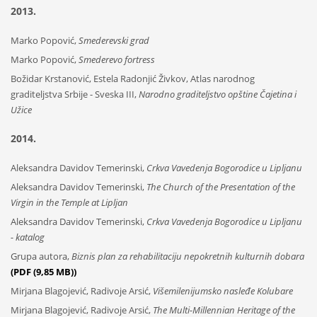
2013.
Marko Popović,
Smederevski grad
Marko Popović,
Smederevo fortress
Božidar Krstanović, Estela Radonjić Živkov, Atlas narodnog
graditeljstva Srbije - Sveska III,
Narodno graditeljstvo opštine Čajetina i
Užice
2014.
Aleksandra Davidov Temerinski,
Crkva Vavedenja Bogorodice u Lipljanu
Aleksandra Davidov Temerinski,
The Church of the Presentation of the
Virgin in the Temple at Lipljan
Aleksandra Davidov Temerinski,
Crkva Vavedenja Bogorodice u Lipljanu
- katalog
Grupa autora,
Biznis plan za rehabilitaciju nepokretnih kulturnih dobara
(PDF (9,85 MB))
Mirjana Blagojević, Radivoje Arsić,
Višemilenijumsko nasleđe Kolubare
Mirjana Blagojević, Radivoje Arsić,
The Multi-Millennian Heritage of the