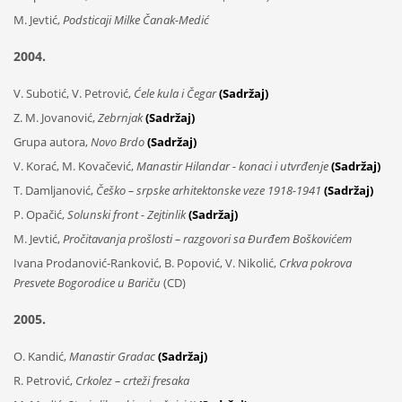
M. Jevtić,
Podsticaji Milke Čanak-Medić
2004.
V. Subotić, V. Petrović,
Ćele kula i Čegar
(Sadržaj)
Z. M. Jovanović,
Zebrnjak
(Sadržaj)
Grupa autora,
Novo Brdo
(Sadržaj)
V. Korać, M. Kovačević,
Manastir Hilandar - konaci i utvrđenje
(Sadržaj)
T. Damljanović,
Češko – srpske arhitektonske veze 1918-1941
(Sadržaj)
P. Opačić,
Solunski front - Zejtinlik
(Sadržaj)
M. Jevtić,
Pročitavanja prošlosti – razgovori sa Đurđem Boškovićem
Ivana Prodanović-Ranković, B. Popović, V. Nikolić,
Crkva pokrova
Presvete Bogorodice u Bariču
(CD)
2005.
O. Kandić,
Manastir Gradac
(Sadržaj)
R. Petrović,
Crkolez – crteži fresaka