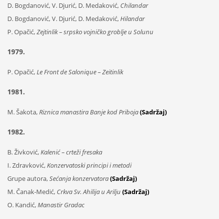
D. Bogdanović, V. Djurić, D. Medaković,
Chilandar
D. Bogdanović, V. Djurić, D. Medaković,
Hilandar
P. Opačić,
Zejtinlik – srpsko vojničko groblje u Solunu
1979.
P. Opačić,
Le Front de Salonique – Zeitinlik
1981.
M. Šakota,
Riznica manastira Banje kod Priboja
(Sadržaj)
1982.
B. Živković,
Kalenić – crteži fresaka
I. Zdravković,
Konzervatoski principi i metodi
Grupe autora,
Sećanja konzervatora
(Sadržaj)
M. Čanak-Medić,
Crkva Sv. Ahilija u Arilju
(Sadržaj)
O. Kandić,
Manastir Gradac