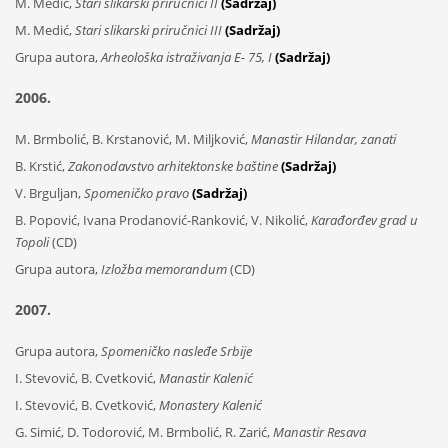
M. Medić,
Stari slikarski priručnici II
(Sadržaj)
M. Medić,
Stari slikarski priručnici III
(Sadržaj)
Grupa autora,
Arheološka istraživanja E- 75
, I
(Sadržaj)
2006.
M. Brmbolić, B. Krstanović, M. Miljković,
Manastir Hilandar, zanati
B. Krstić,
Zakonodavstvo arhitektonske baštine
(Sadržaj)
V. Brguljan,
Spomeničko pravo
(Sadržaj)
B. Popović, Ivana Prodanović-Ranković, V. Nikolić,
Karađorđev grad u
Topoli
(CD)
Grupa autora,
Izložba memorandum
(CD)
2007.
Grupa autora,
Spomeničko nasleđe Srbije
I. Stevović, B. Cvetković,
Manastir Kalenić
I. Stevović, B. Cvetković,
Monastery Kalenić
G. Simić, D. Todorović, M. Brmbolić, R. Zarić,
Manastir Resava