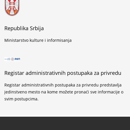
Golubački natpis u mermeru o Stefanu Kuvetu
...
Republika Srbija
Ministarstvo kulture i informisanja
Svečano obeležen završetak konzervatorsko-
restauratorskih radova na Altun-alem džamiji u
Novom Pazaru
Registar administrativnih postupaka za privredu
...
Registar administrativnih postupaka za privredu predstavlja
Konzervatorsko-restauratorski radovi na Altun-
jedinstveno mesto na kome možete pronaći sve informacije o
alem džamiji u Novom Pazaru
svim postupcima.
...
Poziv dopisnicima za svesku 58 časopisa
Saopštenja