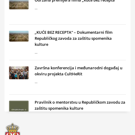
Održana premijera filma „Kuće bez recepta“
...
„KUĆE BEZ RECEPTA“ – Dokumentarni film
Republičkog zavoda za zaštitu spomenika
kulture
...
Završna konferencija i međunarodni događaj u
okviru projekta CultHeRit
...
Pravilnik o mentorstvu u Republičkom zavodu za
zaštitu spomenika kulture
...