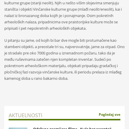
kulturne grupe (stariji neolit). Njih u nešto višim slojevima smenjuju
staništa i objekti Vinčanske kulturne grupe (mlađi neolit/eneolit), kai i
nalazi iz bronazanog doba kojih je i ponajmanje. Osim pokretnih
arheoloških nalaza, pripadnicima ove praistorijske kulture može se
pripisati i pet nepokretnih arheoloških objekata.
U pitanju su jame, od kojih bi bar dve mogle biti protumačene kao
stambeni objekti, a preostale tri su, najverovatnije, jame za otpad. Ono
je stradalo pre oko 7000 godina u iznenadnom požaru, tako da je
među ruševinama zatečen njen kompletan inventar. Sudeći po
pokretnom arheološkom materijalu, objekati pripadaju gradačkoj i
pločničkoj fazi razvoja vinčanske kulture, ili periodu prelaza iz mlađeg
kamenog doba u rano bakarno doba.
AKTUELNOSTI
Pogledaj sve