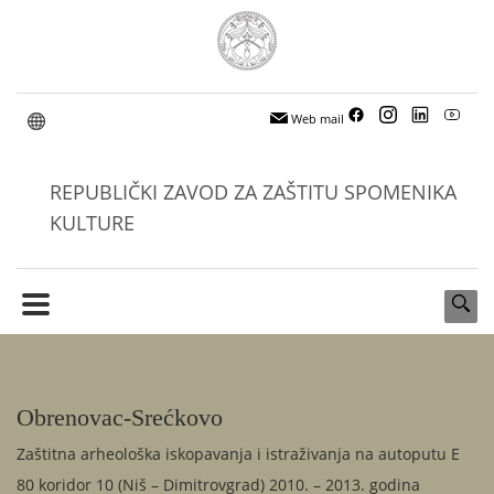
Web mail
REPUBLIČKI ZAVOD ZA ZAŠTITU SPOMENIKA
KULTURE
Obrenovac-Srećkovo
Zaštitna arheološka iskopavanja i istraživanja na autoputu E
80 koridor 10 (Niš – Dimitrovgrad) 2010. – 2013. godina