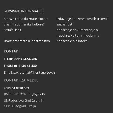
...
SERVISNE INFORMACIJE
Šta sve treba da znate ako ste
Izdavanje konzervatorskih uslova i
vlasnik spomenika kulture?
saglasnosti
Stručni ispit
Korišćenje dokumentacije o
Dodela nagrada Društva konzervatora Srbije
nepokre. kulturnim dobrima
...
Izvoz predmeta u inostranstvo
Korišćenje biblioteke
KONTAKT
T +381 (011) 24-54-786
Sastanak partnera na projektu CultHeRit u
F +381 (011) 34-41-430
Pragu (Češka)
Email:
sekretarijat@heritage.gov.rs
...
KONTAKT ZA MEDIJE
+381 64 8820 553
pr.kontakt@heritage.gov.rs
Ul. Radoslava Grujića br. 11
11118 Beograd, Srbija