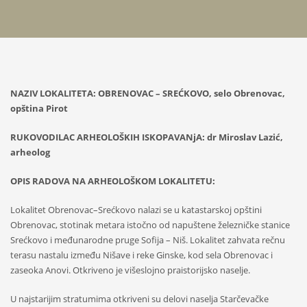
NAZIV LOKALITETA: OBRENOVAC – SREĆKOVO, selo Obrenovac,
opština Pirot
RUKOVODILAC ARHEOLOŠKIH ISKOPAVANjA: dr Miroslav Lazić,
arheolog
OPIS RADOVA NA ARHEOLOŠKOM LOKALITETU:
Lokalitet Obrenovac–Srećkovo nalazi se u katastarskoj opštini
Obrenovac, stotinak metara istočno od napuštene železničke stanice
Srećkovo i međunarodne pruge Sofija – Niš. Lokalitet zahvata rečnu
terasu nastalu između Nišave i reke Ginske, kod sela Obrenovac i
zaseoka Anovi. Otkriveno je višeslojno praistorijsko naselje.
U najstarijim stratumima otkriveni su delovi naselja Starčevačke