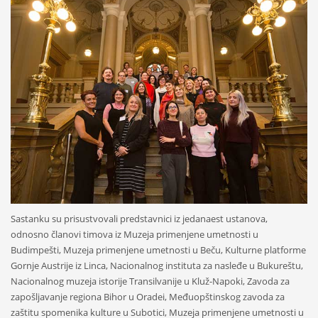
Sastanku su prisustvovali predstavnici iz jedanaest ustanova,
odnosno članovi timova iz Muzeja primenjene umetnosti u
Budimpešti, Muzeja primenjene umetnosti u Beču, Kulturne platforme
Gornje Austrije iz Linca, Nacionalnog instituta za nasleđe u Bukureštu,
Nacionalnog muzeja istorije Transilvanije u Kluž-Napoki, Zavoda za
zapošljavanje regiona Bihor u Oradei, Međuopštinskog zavoda za
zaštitu spomenika kulture u Subotici, Muzeja primenjene umetnosti u