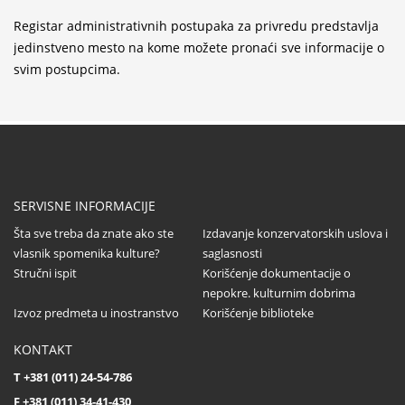
Registar administrativnih postupaka za privredu predstavlja
Konzervatorsko-restauratorski radovi na Altun-
jedinstveno mesto na kome možete pronaći sve informacije o
alem džamiji u Novom Pazaru
svim postupcima.
...
Poziv dopisnicima za svesku 58 časopisa
Saopštenja
...
SERVISNE INFORMACIJE
Šta sve treba da znate ako ste
Izdavanje konzervatorskih uslova i
vlasnik spomenika kulture?
saglasnosti
Stručni ispit
Korišćenje dokumentacije o
Dodela nagrada Društva konzervatora Srbije
nepokre. kulturnim dobrima
...
Izvoz predmeta u inostranstvo
Korišćenje biblioteke
KONTAKT
T +381 (011) 24-54-786
Sastanak partnera na projektu CultHeRit u
F +381 (011) 34-41-430