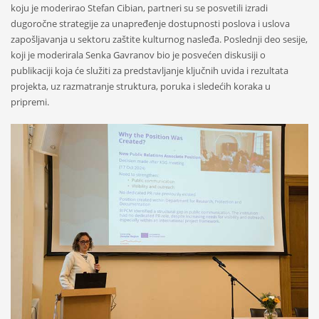
koju je moderirao Stefan Cibian, partneri su se posvetili izradi
dugoročne strategije za unapređenje dostupnosti poslova i uslova
zapošljavanja u sektoru zaštite kulturnog nasleđa. Poslednji deo sesije,
koji je moderirala Senka Gavranov bio je posvećen diskusiji o
publikaciji koja će služiti za predstavljanje ključnih uvida i rezultata
projekta, uz razmatranje struktura, poruka i sledećih koraka u
pripremi.