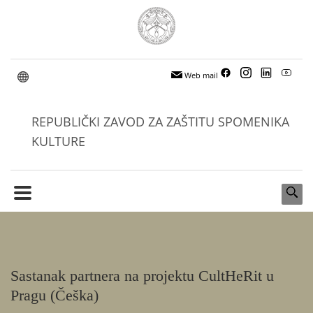
Web mail
REPUBLIČKI ZAVOD ZA ZAŠTITU SPOMENIKA
KULTURE
Sastanak partnera na projektu CultHeRit u
Pragu (Češka)