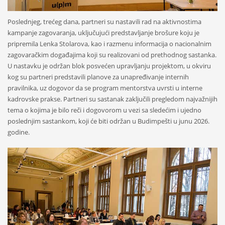
Poslednjeg, trećeg dana, partneri su nastavili rad na aktivnostima
kampanje zagovaranja, uključujući predstavljanje brošure koju je
pripremila Lenka Stolarova, kao i razmenu informacija o nacionalnim
zagovaračkim događajima koji su realizovani od prethodnog sastanka.
U nastavku je održan blok posvećen upravljanju projektom, u okviru
kog su partneri predstavili planove za unapređivanje internih
pravilnika, uz dogovor da se program mentorstva uvrsti u interne
kadrovske prakse. Partneri su sastanak zaključili pregledom najvažnijih
tema o kojima je bilo reči i dogovorom u vezi sa sledećim i ujedno
poslednjim sastankom, koji će biti održan u Budimpešti u junu 2026.
godine.