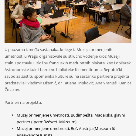
U pauzama između sastanaka, kolege iz Muzeja primenjenih
umetnosti u Pragu organizovale su stručno vođenje kroz Muzej i
stalnu postavku, izložbu francuskih međuratnih plakata, kao i obilazak
Astronomske kule i barokne biblioteke Klementinuma. Republički
zavod za zaštitu spomenika kulture su na sastanku partnera projekta
predstavljali Vladimir Džamić, dr Tatjana Tripković, Ana Vranješ i Danica
Čolakov.
Partneri na projektu:
Muzej primenjene umetnosti, Budimpešta, Mađarska, glavni
partner (Iparművészeti Múzeum)
Muzej primenjene umetnosti, Beč, Austrija (Museum für
angewandte Kunst)