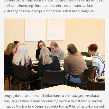
vođenje Sebastijana Bonisa. Prezentovale su se i prve verzije filmova o
profesionalnom angažmanu zaposlenih u ustanovama zaštite
kulturnog nasleđa, a sesiju je moderirao režiser Mihai Dragolea.
Drugog dana, sastanci su bili fokusirani na predstavljanje rezultata
evaluacije testiranja transnacionalnog modela zapošljavanja i najavu
njegove finalizacije, o čemu je govorio Tomas Filip. U nastavku, na sesiji