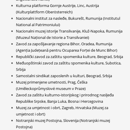
Kulturna platforma Gornje Austrije, Linc, Austrija
(Kulturplattform Oberösterreich)
Nacionalni institut za nasleđe, Bukurešt, Rumunija (Institutul
National al Patrimoniului)
Nacionalni muzej istorije Transilvanije, Kluž-Napoka, Rumunija
(Muzeul Național de Istorie a Transilvaniei)
Zavod za zapošljavanje regiona Bihor, Oradea, Rumunija
(Agenția Județeană pentru Ocuparea Forței de Munc Bihor)
Republički zavod za zaštitu spomenika kulture, Beograd, Srbija
Međuopštinski zavod za zaštitu spomenika kulture, Subotica,
Srbija
Samostalni sindikat zaposlenih u kulturi, Beograd, Srbija
Muzej primenjene umetnosti, Prag, Češka
(Uměleckoprůmyslové museum v Praze)
Zavod za zaštitu kulturno-istorijskog i prirodnog nasljeđa
Republike Srpske, Banja Luka, Bosna i Hercegovina
Muzej za umjetnost i obrt, Zagreb, Hrvatska (Muzej za
umjetnost i obrt)
Notranjski muzej Postojna, Slovenija (Notranjski muzej
Postojna)