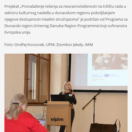
Projekat „Pronalaženje rešenja za neuravnoteženosti na tržištu rada u
sektoru kulturnog nasleđa u dunavskom regionu poboljšanjem
njegove dostupnosti mladim stručnjacima” je podržan od Programa za
Dunavski region (Interreg Danube Region Programme) koji sufinansira
Evropska unija.
Foto: Ondřej Kocourek, UPM; Zsombor Jekely, IMM