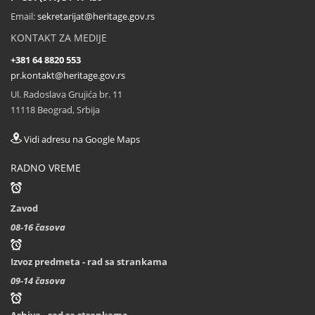
Pragu (Češka)
Email:
sekretarijat@heritage.gov.rs
...
KONTAKT ZA MEDIJE
+381 64 8820 553
pr.kontakt@heritage.gov.rs
Ul. Radoslava Grujića br. 11
11118 Beograd, Srbija
Vidi adresu na Google Maps
RADNO VREME
Zavod
08-16 časova
Izvoz predmeta - rad sa strankama
09-14 časova