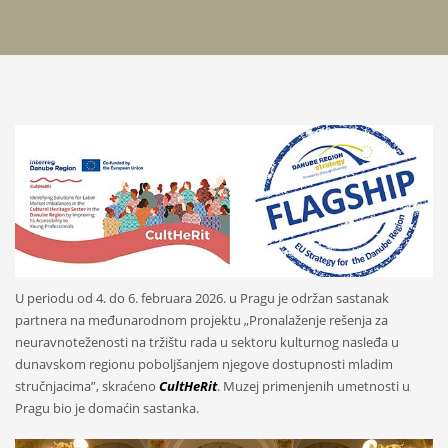
U periodu od 4. do 6. februara 2026. u Pragu je održan sastanak
partnera na međunarodnom projektu „Pronalaženje rešenja za
neuravnoteženosti na tržištu rada u sektoru kulturnog nasleđa u
dunavskom regionu poboljšanjem njegove dostupnosti mladim
stručnjacima”, skraćeno
CultHeRit
. Muzej primenjenih umetnosti u
Pragu bio je domaćin sastanka.