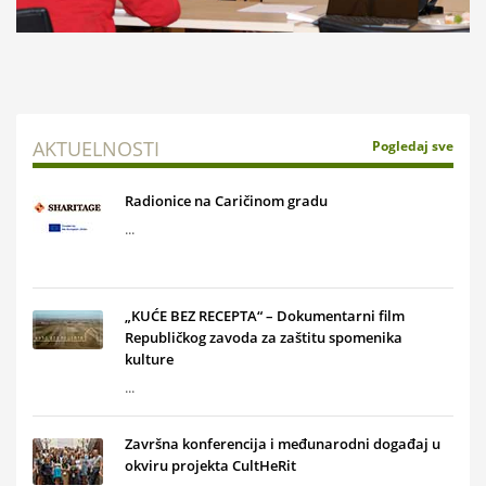
AKTUELNOSTI
Pogledaj sve
Radionice na Caričinom gradu
...
„KUĆE BEZ RECEPTA“ – Dokumentarni film
Republičkog zavoda za zaštitu spomenika
kulture
...
Završna konferencija i međunarodni događaj u
okviru projekta CultHeRit