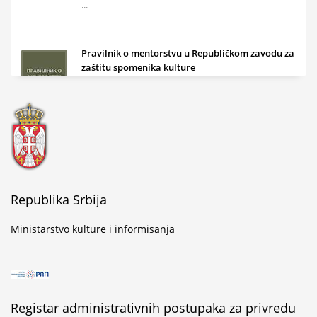
...
Pravilnik o mentorstvu u Republičkom zavodu za
zaštitu spomenika kulture
...
Golubački natpis u mermeru o Stefanu Kuvetu
...
Republika Srbija
Ministarstvo kulture i informisanja
Svečano obeležen završetak konzervatorsko-
restauratorskih radova na Altun-alem džamiji u
Novom Pazaru
Registar administrativnih postupaka za privredu
...