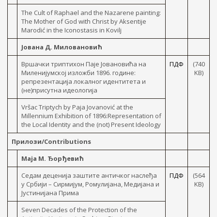
The Cult of Raphael and the Nazarene painting:
The Mother of God with Christ by Aksentije
Marodić in the Iconostasis in Kovilj
Јована Д. Миловановић
Вршачки триптихон Паје Јовановића на
ПДФ
(740
Миленијумској изложби 1896. године:
KB)
репрезентација локалног идентитета и
(не)присутна идеологија
Vršac Triptych by Paja Jovanović at the
Millennium Exhibition of 1896:Representation of
the Local Identity and the (not) Present Ideology
Прилози/Contributions
Маја М. Ђорђевић
Седам деценија заштите античког наслеђа
ПДФ
(564
у Србији – Сирмијум, Ромулијана, Медијана и
KB)
Јустинијана Прима
Seven Decades of the Protection of the