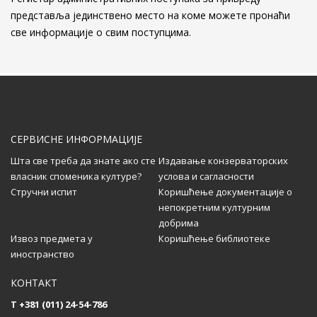
Алтун-алем џамији у Новом Пазару
представља јединствено место на коме можете пронаћи
...
све информације о свим поступцима.
Kонзерваторско-рестаураторски радови на
Алтун-алем џамији у Новом Пазару
...
СЕРВИСНЕ ИНФОРМАЦИЈЕ
Позив дописницима за свеску 58 часописа
Саопштења
Шта све треба да знате ако сте
Издавање конзерваторских
власник споменика културе?
услова и сагласности
...
Стручни испит
Коришћење документације о
непокретним културним
добрима
Извоз предмета у
Коришћење библиотеке
Додела награда Друштва конзерватора
иностранство
Србије
КОНТАКТ
...
T +381 (011) 24-54-786