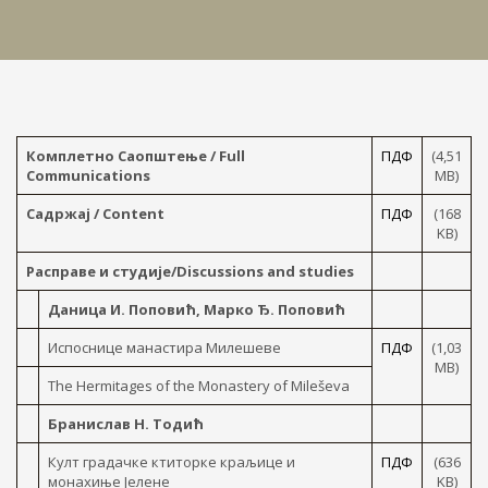
Комплетно Саопштење / Full
ПДФ
(4,51
Communications
MB)
Садржај / Content
ПДФ
(168
KB)
Расправе и студије/Discussions and studies
Даница И. Поповић, Марко Ђ. Поповић
Испоснице манастира Милешеве
ПДФ
(1,03
MB)
The Hermitages of the Monastery of Mileševa
Бранислав Н. Тодић
Култ градачке ктиторке краљице и
ПДФ
(636
монахиње Јелене
KB)