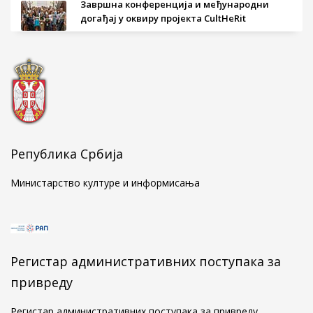
Завршна конференција и међународни
догађај у оквиру пројекта CultHeRit
...
Правилник о менторству у Републичком
заводу за заштиту споменика културе
...
Република Србија
Министарство културе и информисања
Голубачки натпис у мермеру о Стефану
Кувету
...
Регистар административних поступака за
привреду
Свечано обележен завршетак
конзерваторско-рестаураторских радова на
Регистар административних поступака за привреду