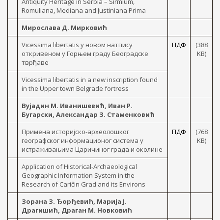
Antiquity Heritage in Serbia – Sirmium,
Romuliana, Mediana and Justiniana Prima
Мирослава Д. Мирковић
Vicessima libertatis у новом натпису
ПДФ
(388
откривеном у Горњем граду Београдске
KB)
тврђаве
Vicessima libertatis in a new inscription found
in the Upper town Belgrade fortress
Вујадин М. Иванишевић, Иван Р.
Бугарски, Александар З. Стаменковић
Примена историјско-археолошког
ПДФ
(768
географског информационог система у
KB)
истраживањима Царичиног града и околине
Application of Historical-Archaeological
Geographic Information System in the
Research of Caričin Grad and its Environs
Зорана З. Ђорђевић, Марија J.
Драгишић, Драган М. Новковић