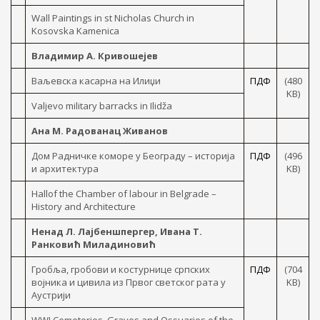
Wall Paintings in st Nicholas Church in
Kosovska Kamenica
Владимир А. Кривошејев
Ваљевска касарна на Илиџи
ПДФ
(480
KB)
Valjevo military barracks in Ilidža
Ана М. Радованац Живанов
Дом Радничке коморе у Београду – историја
ПДФ
(496
и архитектура
KB)
Hallof the Chamber of labour in Belgrade –
History and Architecture
Ненад Л. Лајбеншпергер, Ивана Т.
Ранковић Миладиновић
Гробља, гробови и костурнице српских
ПДФ
(704
војника и цивила из Првог светског рата у
KB)
Аустрији