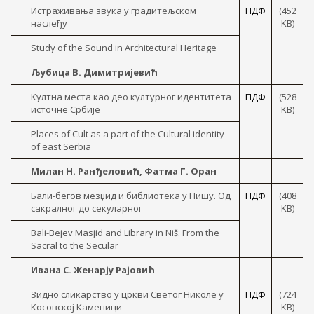
Истраживања звука у градитељском
ПДФ
(452
наслеђу
KB)
Study of the Sound in Architectural Heritage
Љубица В. Димитријевић
Култна места као део културног идентитета
ПДФ
(528
источне Србије
KB)
Places of Cult as a part of the Cultural identity
of east Serbia
Милан Н. Ранђеловић, Фатма Г. Оран
Бали-бегов мезџид и библиотека у Нишу. Од
ПДФ
(408
сакралног до секуларног
KB)
Bali-Bejev Masjid and Library in Niš. From the
Sacral to the Secular
Ивана С. Женарју Рајовић
Зидно сликарство у цркви Светог Николе у
ПДФ
(724
Косовској Каменици
KB)