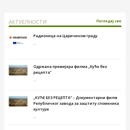
АКТУЕЛНОСТИ
Погледај све
Радионице на Царичином граду
...
Одржана премијера филма „Куће без
рецепта“
...
„КУЋЕ БЕЗ РЕЦЕПТА“ – Документарни филм
Републичког завода за заштиту споменика
културе
...