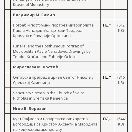
Krušedol Monastery
Владимир М. Симић
Погреб и постхумни портрет митрополита
ПДФ
(612
Павла Ненадовића: цртежи Теодора
KB)
Крачуна и Захарије Орфелина
Funeral and the Posthumous Portrait of
Metropolitan Pavle Nenadović: Drawings by
Teodor Kračun and Zaharije Orfelin
Мирослава М. Костић
Олтарска преграда цркве Светог Николе у
ПДФ
(816
Сремској Каменици
KB)
Sanctuary Screen in the Church of Saint
Nicholas in Sremska Kamenica
Игор Б. Борозан
Култ Рафаела и назаренско сликарство:
ПДФ
(544
Богородица са Христом Аксентија Мародића
KB)
на ковиљском иконостасу