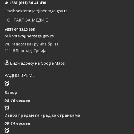
Ф +381 (011) 34-41-430
Састанак партнера на пројекту CultHeRit у
Email:
sekretarijat@heritage.gov.rs
Прагу (Чешка)
КОНТАКТ ЗА МЕДИЈЕ
...
+381 64 8820 553
pr.kontakt@heritage.gov.rs
Ул. Радослава Грујића бр. 11
11118 Београд, Србија
Види адресу на Google Maps
РАДНО ВРЕМЕ
Завод
08-16 часова
Извоз предмета - рад са странкама
09-14 часова