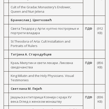
Cult of the Gradac Monastery’s Endower,
Queen and Nun Jelena
Бранислав Ј. Цветковић
Света Теодора у Арти: култно постројење и
ПДФ
(912
портрети владара
KB)
St Theodora of Arta: Cult Installation and
Portraits of Rulers
Татјана А. Стародубцев
Краљ Милутин и свети лекари. Ликовна
ПДФ
(856
сведочанства
KB)
King Milutin and the Holy Physicians. Visual
Testimonies
Светлана М. Пејић
Јашуњска ктиторица Ксенија с краја XV
ПДФ
(836
века.Оглед о женском монаштву
KB)