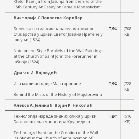
Ktetor Ksenija from Jašunja from the End of the
15th Century.An Essay on Female Monasticism
Викторија С.Поповска-Коробар
Белешка о стилским паралелама зидног
ПДФ
(708
сликарства у цркви Светог Јована Претече у
KB)
Јашуњи (1524)
Note on the Style Parallels of the Wall Paintings
at the Church of Saint John the Forerunner in
Jašunja (1524)
Драган И. Војводић
Иза магли историје Мајсторовине
ПДФ
(728
KB)
Behind the Mists of the History of Majstorovina
Алекса А. Јеликић, Војин Р. Николић
Технологија израде зидних слика у цркви
ПДФ
(616
Благовештења манастира Крушедола
KB)
Technology Used for the Creation of the Wall
Paintings in the Church of Annunciation of