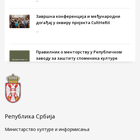
...
Завршна конференција и међународни
догађај у оквиру пројекта CultHeRit
...
Правилник о менторству у Републичком
заводу за заштиту споменика културе
...
Голубачки натпис у мермеру о Стефану
Кувету
...
Република Србија
Министарство културе и информисања