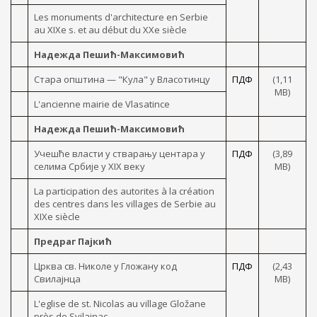
Les monuments d'architecture en Serbie
au XIXe s. et au début du XXe siècle
Надежда Пешић-Максимовић
Стара општина — "Кула" y Власотинцу
ПДФ
(1,11
МB)
L'ancienne mairie de Vlasatince
Надежда Пешић-Максимовић
Учешће власти y стварању центара y
ПДФ
(3,89
селима Србије y XIX веку
MB)
La participation des autorites à la création
des centres dans les villages de Serbie au
XIXe siècle
Предраг Пајкић
Црква св. Николе y Гложану код
ПДФ
(2,43
Свилајнца
МB)
L'eglise de st. Nicolas au village Gložane
près de Svilajnac