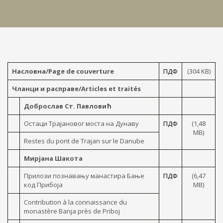
Насловна/Page de couverture
ПДФ
(304 KB)
Чланци и расправе/Articles et traités
Доброслав Ст. Павловић
Остаци Трајановог моста на Дунаву
ПДФ
(1,48
MB)
Restes du pont de Trajan sur le Danube
Мирјана Шакота
Прилози познавању манастира Бање
ПДФ
(6,47
код Прибоја
MB)
Contribution à la connaissance du
monastère Banja près de Priboj