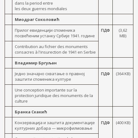
dans la period entre
les deux guerres mondiales
Миодраг Соколовић
Прилог евиденцији споменика
ПДФ
(3,62
посвећеним устанку Србије 1941. године
МB)
Contribution au fichier des monuments
consacres à l'insurection de 1941 en Serbie
Владимир Бргуљан
Једно значајно схватање о правној
ПДФ
(364 KB)
заштити споменика културе
Une conception importante sur la
protection juridique des monuments de la
culture
Бранка Скакић
Конзервација и заштита документације
ПДФ
(400 KB)
културних добара — микрофилмовање