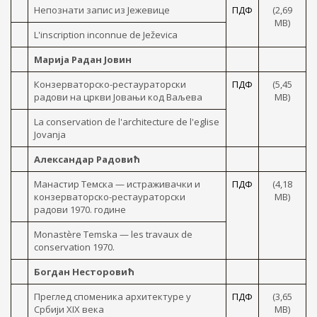
Непознати запис из Јежевице
ПДФ
(2,69
МB)
L'inscription inconnue de Ježevica
Марија Радан Јовин
Конзерваторско-рестаураторски
ПДФ
(5,45
радови на цркви Јовањи код Ваљева
МB)
La conservation de l'architecture de l'eglise
Jovanja
Александар Радовић
Манастир Темска — истраживачки и
ПДФ
(4,18
конзерваторско-рестаураторски
MB)
радови 1970. године
Monastère Temska — les travaux de
conservation 1970.
Богдан Несторовић
Преглед споменика архитектуре y
ПДФ
(3,65
Србији XIX века
MB)