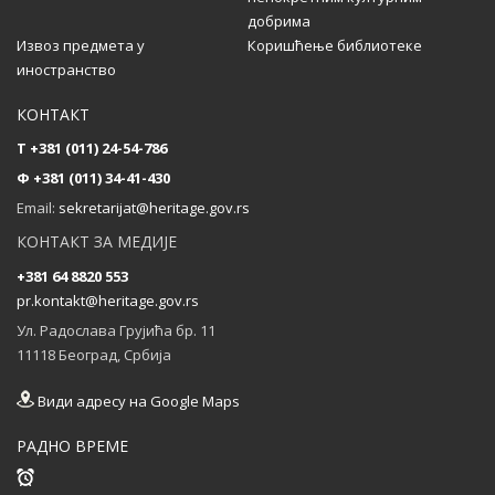
...
добрима
Извоз предмета у
Коришћење библиотеке
иностранство
Састанак партнера на пројекту CultHeRit у
Прагу (Чешка)
КОНТАКТ
...
T +381 (011) 24-54-786
Ф +381 (011) 34-41-430
Email:
sekretarijat@heritage.gov.rs
КОНТАКТ ЗА МЕДИЈЕ
+381 64 8820 553
pr.kontakt@heritage.gov.rs
Ул. Радослава Грујића бр. 11
11118 Београд, Србија
Види адресу на Google Maps
РАДНО ВРЕМЕ