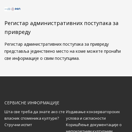
Свечано обележен завршетак
конзерваторско-рестаураторских радова на
Алтун-алем џамији у Новом Пазару
Регистар административних поступака за
...
привреду
Kонзерваторско-рестаураторски радови на
Регистар административних поступака за привреду
Алтун-алем џамији у Новом Пазару
представља јединствено место на коме можете пронаћи
...
све информације о свим поступцима.
Позив дописницима за свеску 58 часописа
Саопштења
...
СЕРВИСНЕ ИНФОРМАЦИЈЕ
Шта све треба да знате ако сте
Издавање конзерваторских
власник споменика културе?
услова и сагласности
Додела награда Друштва конзерватора
Стручни испит
Коришћење документације о
Србије
непокретним културним