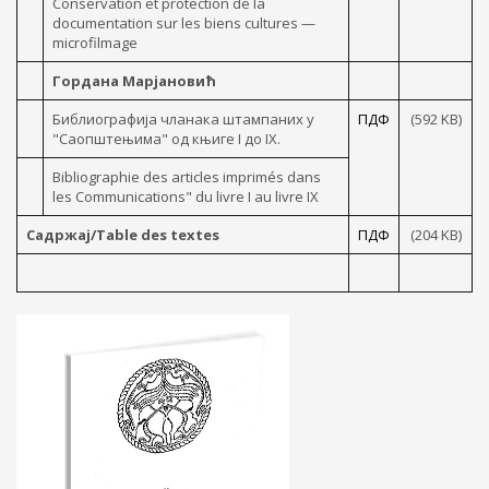
Conservation et protection de la
documentation sur les biens cultures —
microfilmage
Гордана Марјановић
Библиографија чланака штампаних y
ПДФ
(592 KB)
"Саопштењима" од књиге I до IX.
Bibliographie des articles imprimés dans
les Communications" du livre I au livre IX
Садржај/Table des textes
ПДФ
(204 KB)