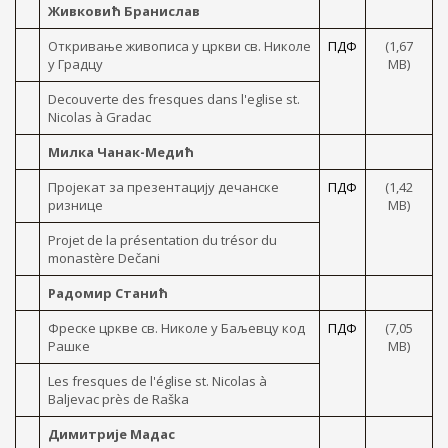
Живковић Бранислав
Откривање живописа y цркви св. Николе
ПДФ
(1,67
y Градцу
MB)
Decouverte des fresques dans l'eglise st.
Nicolas à Gradac
Милка Чанак-Медић
Пројекат за презентацију дечанске
ПДФ
(1,42
ризнице
MB)
Projet de la présentation du trésor du
monastère Dečani
Радомир Станић
Фреске цркве св. Николе y Баљевцу код
ПДФ
(7,05
Рашке
MB)
Les fresques de l'église st. Nicolas à
Baljevac près de Raška
Димитрије Мадас