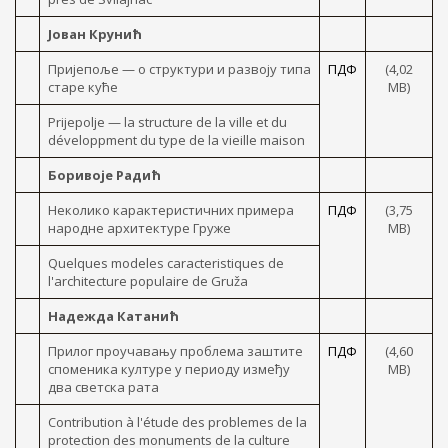
Јован Крунић
Пријепоље — о структури и развоју типа
ПДФ
(4,02
старе куће
MB)
Prijepolje — la structure de la ville et du
développment du type de la vieille maison
Боривоје Радић
Неколико карактеристичних примера
ПДФ
(3,75
народне архитектуре Груже
МB)
Quelques modeles caracteristiques de
l'architecture populaire de Gruža
Надежда Катанић
Прилог проучавању проблема заштите
ПДФ
(4,60
споменика културе y периоду између
MB)
два светска рата
Contribution à l'étude des problemes de la
protection des monuments de la culture