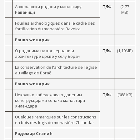
Археолошки радови y манастиру
ПДФ
(2,77
Раваници
MB)
Fouilles archeologiques dans le cadre des
fortification du monastère Ravnica
Ранко Финдрик
О радовима на конзервацији
ПДФ
(1,10MB)
архитектуре цркве y селу Борач
La conservation de l'architecture de l'église
au village de Borač
Ранко Финдрик
Неколико забележака о дрвеним
ПДФ
(988 KB)
конструкцијама конака манастира
Хиландара
Quelques remarques sur les constructions
en bois des logis du monastère Chilandar
Радомир Станић